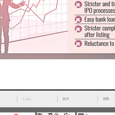
くらし
経済
国際