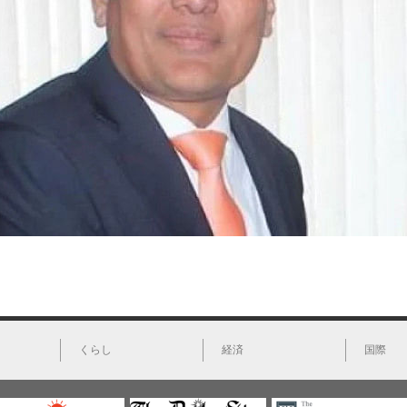
くらし
経済
国際