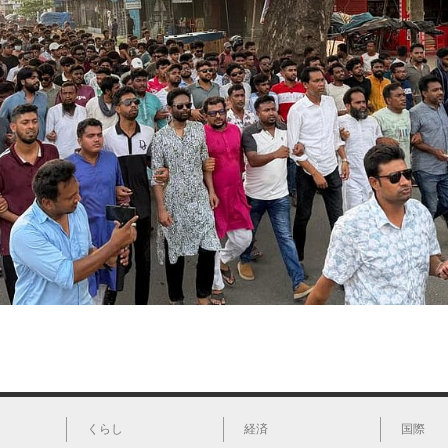
くらし
経済
国際