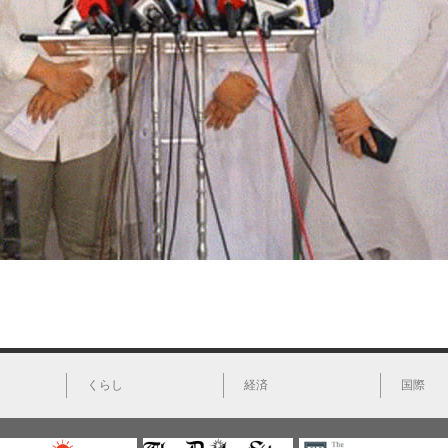
くらし
経済
国際