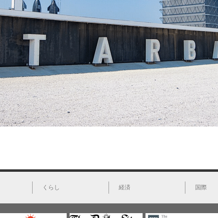
くらし
経済
国際