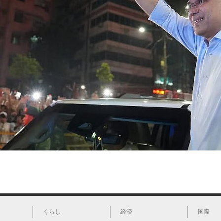
くらし
経済
国際