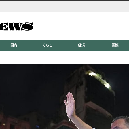
国内
くらし
経済
国際