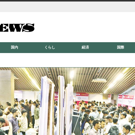
国内
くらし
経済
国際