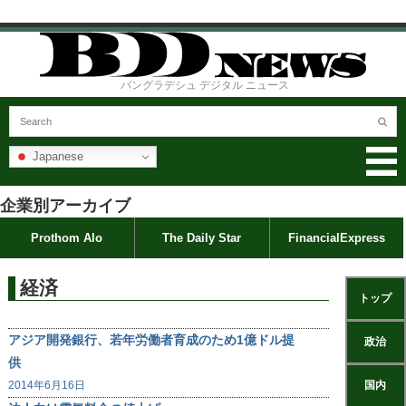
バングラデシュ デジタル ニュース
Japanese
企業別アーカイブ
Prothom Alo
The Daily Star
FinancialExpress
経済
トップ
アジア開発銀行、若年労働者育成のため1億ドル提
政治
供
2014年6月16日
国内