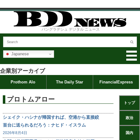
バングラデシュ デジタル ニュース
Japanese
企業別アーカイブ
Prothom Alo
The Daily Star
FinancialExpress
プロトムアロー
トップ
シェイク・ハシナが帰国すれば、空港から直接絞
政治
首台に送られるだろう：ナヒド・イスラム
2026年8月4日
国内