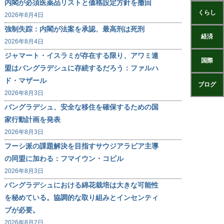
内閣が必須医薬品リストと価格設定方針を撤回
くらし
2026年8月4日
強制失踪：内閣が法案を承認、最高刑は死刑
経済
2026年8月4日
ジャマート・イスラミが存在する限り、アワミ連
国際
盟はバングラデシュに存続するだろう：ファルハ
ド・マザール
ブログ
2026年8月3日
バングラデシュ、安全な移住を確保するための国
家行動計画を発表
2026年8月3日
フーシ派の課題解決を目指すサウジアラビア主導
の同盟に加わる：フマイウン・コビル
2026年8月3日
バングラデシュにおける綿花栽培は大きな可能性
を秘めている。協調的な取り組みとインセンティ
ブが必要。
2026年8月2日