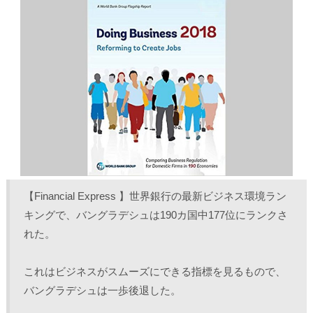
T
o
L
印
w
k
i
刷
i
で
n
(
t
共
k
新
t
有
e
し
e
す
d
い
r
る
I
ウ
で
に
n
ィ
共
は
で
ン
有
ク
共
ド
(
リ
有
ウ
新
ッ
(
で
し
ク
新
開
い
し
し
き
ウ
て
い
ま
ィ
く
ウ
す
ン
だ
ィ
)
ド
さ
ン
ウ
い
ド
で
(
ウ
開
新
で
き
し
開
ま
い
き
【Financial Express 】世界銀行の最新ビジネス環境ラン
す
ウ
ま
)
ィ
す
ン
)
キングで、バングラデシュは190カ国中177位にランクさ
ド
ウ
れた。

で
開
き
ま
これはビジネスがスムーズにできる指標を見るもので、
す
)
バングラデシュは一歩後退した。
