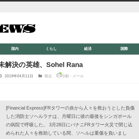
国内
くらし
経済
国際
未解決の英雄、Sohel Rana
2019年04月11日
視点
印刷・メール
[Financial Express]FRタワーの炎から人々を救おうとした負傷
した消防士ソヘルラナは、月曜日に彼の最後をシンガポール
の病院で呼吸した。 3月28日にバナニFRタワー火災で閉じ込
められた人々を救助している間、ソヘルは重傷を負いまし