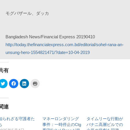
モグバザール、ダッカ
Bangladesh News/Financial Express 20190410
http://today.thefinancialexpress.com.bd/editorial/sohel-rana-an-
unsung-hero-1554821471/?date=10-04-2019
共有
ク
F
ク
ク
リ
a
リ
リ
ッ
c
ッ
ッ
ク
e
ク
ク
し
b
し
し
て
o
て
て
T
o
L
印
関連
w
k
i
刷
i
で
n
(
t
共
k
新
t
有
e
し
知られざる守護者た
マネーロンダリング
タイムリーな行動が
e
す
d
い
ち
事件：一時停止のCtg
バナニ高層ビルでの
r
る
I
ウ
で
に
n
ィ