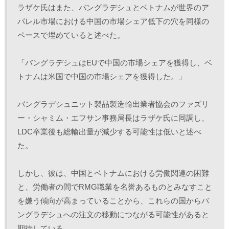
ラザケ氏はまた、バングラデシュとベトナムが世界のア
パレル市場における中国の市場シェア低下の穴を同様の
ペースで埋めていると述べた。
「バングラデシュはEUで中国の市場シェアを獲得し、ベ
トナムは米国で中国の市場シェアを獲得した。」
バングラデシュニット製品製造輸出業者協会のファズリ
ー・シャミム・エフサン事務局長はラザケ氏に同調し、
LDC卒業後も総輸出量が減少する可能性は低いと述べ
た。
しかし、彼は、中国とベトナムにおける労働関連の困難
と、労働者の間でRMG職業を名誉あるものとみなすこと
を嫌う傾向が高まっていることから、これらの国からバ
ングラデシュへの注文の移動につながる可能性があると
期待している。