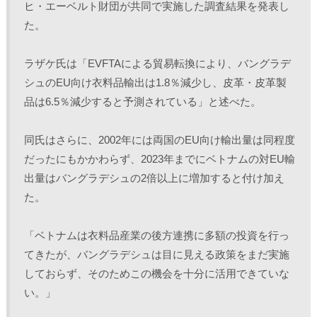
ヒ・エーベルト財団が共同で実施した調査結果を発表し
た。
ラザケ氏は「EVFTAによる貿易転換により、バングラデ
シュのEU向け衣料品輸出は1.8％減少し、皮革・皮革製
品は6.5％減少すると予測されている」と述べた。
同氏はさらに、2002年には両国のEU向け輸出量は同程度
だったにもかかわらず、2023年までにベトナムの対EU輸
出量はバングラデシュの2倍以上に増加すると付け加え
た。
「ベトナムは衣料品産業の後方連携に多額の投資を行っ
てきたが、バングラデシュは目に見える政策をまだ実施
しておらず、そのためこの機会を十分に活用できていな
い。」