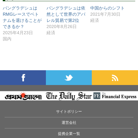
バングラデシュは
バングラデシュは依
中国からのシフト
RMGレースでベト
然として世界のアパ
2021年7月30日
ナムを退けることが
レル貿易で第2位
経済
できるか？
2020年8月26日
2025年4月23日
経済
国内
サイトポリシー
運営会社
提携企業一覧