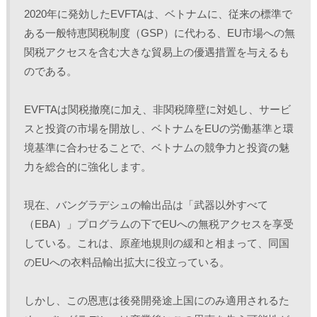
2020年に発効したEVFTAは、ベトナムに、従来の標準で
ある一般特恵関税制度（GSP）に代わる、EU市場への無
関税アクセスを含む大きな貿易上の優遇措置を与えるも
のである。
EVFTAは関税撤廃に加え、非関税障壁に対処し、サービ
スと投資の市場を開放し、ベトナムをEUの労働基準と環
境基準に合わせることで、ベトナムの競争力と投資の魅
力を総合的に強化します。
現在、バングラデシュの輸出品は「武器以外すべて
（EBA）」プログラムの下でEUへの無税アクセスを享受
している。これは、原産地規則の緩和と相まって、同国
のEUへの衣料品輸出拡大に役立っている。
しかし、この恩恵は後発開発途上国にのみ適用されるた