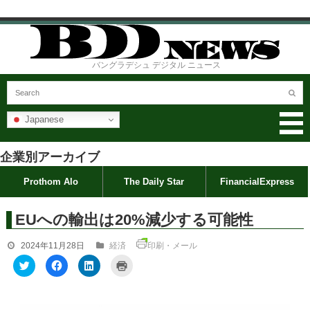
バングラデシュ デジタル ニュース
Japanese
企業別アーカイブ
Prothom Alo
The Daily Star
FinancialExpress
EUへの輸出は20%減少する可能性
2024年11月28日
経済
印刷・メール
ク
F
ク
ク
リ
a
リ
リ
ッ
c
ッ
ッ
ク
e
ク
ク
し
b
し
し
て
o
て
て