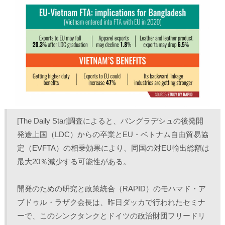
T
o
L
印
w
k
i
刷
i
で
n
(
t
共
k
新
t
有
e
し
e
す
d
い
r
る
I
ウ
で
に
n
ィ
共
は
で
ン
有
ク
共
ド
(
リ
有
ウ
新
ッ
(
で
し
ク
新
開
い
し
し
き
ウ
て
い
ま
ィ
く
ウ
す
ン
だ
ィ
)
ド
さ
ン
ウ
い
ド
で
(
ウ
[The Daily Star]調査によると、バングラデシュの後発開
開
新
で
き
し
開
発途上国（LDC）からの卒業とEU・ベトナム自由貿易協
ま
い
き
す
ウ
ま
定（EVFTA）の相乗効果により、同国の対EU輸出総額は
)
ィ
す
ン
)
ド
最大20％減少する可能性がある。
ウ
で
開
き
開発のための研究と政策統合（RAPID）のモハマド・ア
ま
す
ブドゥル・ラザク会長は、昨日ダッカで行われたセミナ
)
ーで、このシンクタンクとドイツの政治財団フリードリ