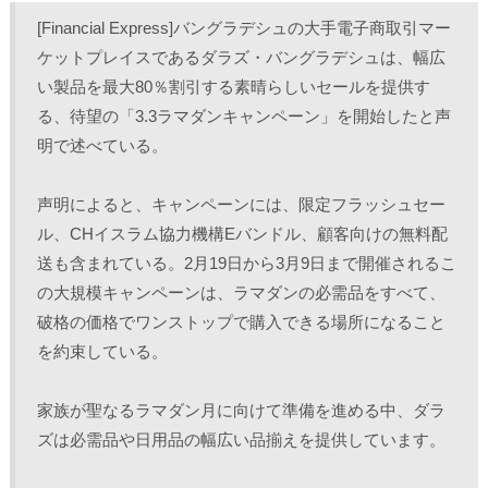
し
b
し
し
て
o
て
て
[Financial Express]バングラデシュの大手電子商取引マー
T
o
L
印
w
k
i
刷
ケットプレイスであるダラズ・バングラデシュは、幅広
i
で
n
(
t
共
k
新
い製品を最大80％割引する素晴らしいセールを提供す
t
有
e
し
e
す
d
い
r
る
I
ウ
る、待望の「3.3ラマダンキャンペーン」を開始したと声
で
に
n
ィ
共
は
で
ン
明で述べている。 
有
ク
共
ド
(
リ
有
ウ
新
ッ
(
で
し
ク
新
開
声明によると、キャンペーンには、限定フラッシュセー
い
し
し
き
ウ
て
い
ま
ィ
く
ウ
す
ル、CHイスラム協力機構Eバンドル、顧客向けの無料配
ン
だ
ィ
)
ド
さ
ン
送も含まれている。2月19日から3月9日まで開催されるこ
ウ
い
ド
で
(
ウ
の大規模キャンペーンは、ラマダンの必需品をすべて、
開
新
で
き
し
開
破格の価格でワンストップで購入できる場所になること
ま
い
き
す
ウ
ま
)
ィ
す
を約束している。
ン
)
ド
ウ
で
家族が聖なるラマダン月に向けて準備を進める中、ダラ
開
き
ズは必需品や日用品の幅広い品揃えを提供しています。 
ま
す
)