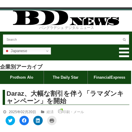
バングラデシュ デジタル ニュース
Japanese
企業別アーカイブ
Prothom Alo
The Daily Star
FinancialExpress
Daraz、大幅な割引を伴う「ラマダンキ
ャンペーン」を開始
2025年02月20日
経済
印刷・メール
ク
F
ク
ク
リ
a
リ
リ
ッ
c
ッ
ッ
ク
e
ク
ク