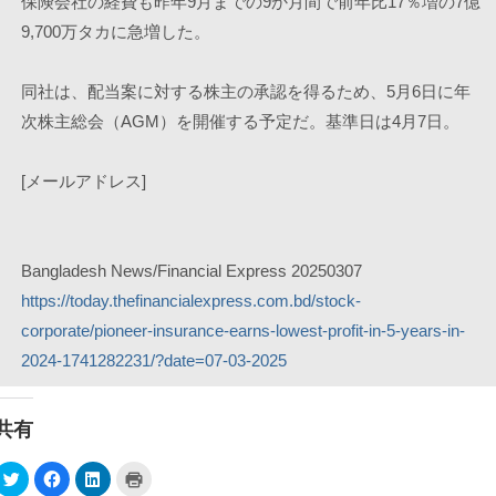
保険会社の経費も昨年9月までの9か月間で前年比17％増の7億
9,700万タカに急増した。
同社は、配当案に対する株主の承認を得るため、5月6日に年
次株主総会（AGM）を開催する予定だ。基準日は4月7日。
[メールアドレス]
Bangladesh News/Financial Express 20250307
https://today.thefinancialexpress.com.bd/stock-
corporate/pioneer-insurance-earns-lowest-profit-in-5-years-in-
2024-1741282231/?date=07-03-2025
共有
ク
F
ク
ク
リ
a
リ
リ