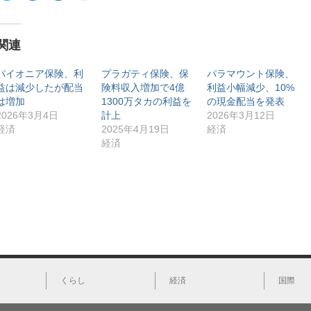
ッ
c
ッ
ッ
ク
e
ク
ク
し
b
し
し
て
o
て
て
T
o
L
印
関連
w
k
i
刷
i
で
n
(
t
共
k
新
t
有
e
し
パイオニア保険、利
プラガティ保険、保
パラマウント保険、
e
す
d
い
益は減少したが配当
険料収入増加で4億
利益小幅減少、10%
r
る
I
ウ
で
に
n
ィ
は増加
1300万タカの利益を
の現金配当を発表
共
は
で
ン
有
ク
共
ド
2026年3月4日
計上
2026年3月12日
(
リ
有
ウ
経済
2025年4月19日
経済
新
ッ
(
で
し
ク
新
開
経済
い
し
し
き
ウ
て
い
ま
ィ
く
ウ
す
ン
だ
ィ
)
ド
さ
ン
ウ
い
ド
で
(
ウ
開
新
で
き
し
開
ま
い
き
す
ウ
ま
)
ィ
す
ン
)
ド
ウ
で
開
くらし
経済
国際
き
ま
す