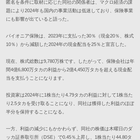
匿名を条件に取材に応じた同社の関係者は、マクロ経済の課
題により2024年も国内の事業活動は低迷しており、保険事業
にも影響が出ていると語った。 
パイオニア保険は、2023年に支払った30％（現金20％、株式
10％）から減額した2024年の現金配当を25％と宣言した。
現在、株式総数は9,780万株です。したがって、保険会社は年
間4億6,800万タカの利益から2億4,450万タカを超える現金配
当を支払うことになります。
投資家は2024年に1株当たり4.79タカの利益に対して1株当た
り2.5タカを受け取ることになり、同社は獲得した利益のほぼ
半分を保持することになる。
一方、利益の減少にもかかわらず、同社の株価は木曜日のダ
ッカ証券取引所（DSE）で0.45％上昇し、1株当たり44.80タ