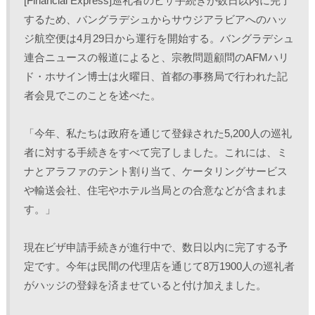
[Financial Express]巡礼者のビザ手続きが数日以内に完了
T
o
L
印
w
k
i
刷
するため、バングラデシュからサウジアラビアへのハッ
i
で
n
(
t
共
k
新
ジ航空便は4月29日から運行を開始する。バングラデシュ
t
有
e
し
e
す
d
い
r
る
I
ウ
連合ニュースの報道によると、宗教問題顧問のAFMハリ
で
に
n
ィ
共
は
で
ン
ド・ホサイン博士は火曜日、首都の事務局で行われた記
有
ク
共
ド
(
リ
有
ウ
者会見でこのことを述べた。
新
ッ
(
で
し
ク
新
開
い
し
し
き
ウ
て
い
ま
ィ
く
ウ
す
「今年、私たちは政府を通じて登録された5,200人の巡礼
ン
だ
ィ
)
ド
さ
ン
者に対する手続きをすべて完了しました。これには、ミ
ウ
い
ド
で
(
ウ
ナとアラファのテント割り当て、ケータリングサービス
開
新
で
き
し
開
や輸送会社、住宅やホテル当局との合意などが含まれま
ま
い
き
す
ウ
ま
)
ィ
す
す。」 
ン
)
ド
ウ
で
現在ビザ申請手続きが進行中で、数日以内に完了する予
開
き
定です。今年は民間の代理店を通じて8万1900人の巡礼者
ま
す
)
がハッジの登録を済ませていると付け加えました。