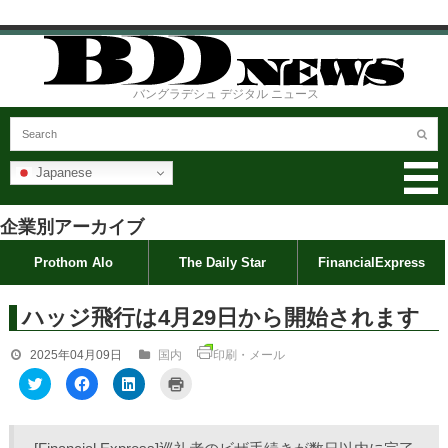
バングラデシュ デジタル ニュース
Japanese
企業別アーカイブ
Prothom Alo
The Daily Star
FinancialExpress
ハッジ飛行は4月29日から開始されます
2025年04月09日
国内
印刷・メール
ク
F
ク
ク
リ
a
リ
リ
ッ
c
ッ
ッ
ク
e
ク
ク
し
b
し
し
て
o
て
て