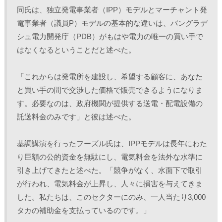
同氏は、独立発電事業者（IPP）モデルとマーチャント発
電事業者（議員P）モデルの基本的な違いは、バングラデ
シュ電力開発庁（PDB）がもはや電力の唯一の買い手で
はなくなるということだと述べた。
「これからは発電所を建設し、希望する顧客に、あなた
と買い手の間で交渉した価格で販売できるようになりま
す。必要なのは、政府機関が提供する送電・配電設備の
託送料金のみです」と彼は述べた。
基調講演を行ったフーズル氏は、IPPモデルは長年にわた
り巨額の公的資金を無駄にし、電気料金を法外な水準に
引き上げてきたと述べた。「競争がなく、水面下で取引
が行われ、電気料金が上昇し、人々に損害を与えてきま
した。私たちは、このセクターにのみ、一人当たり3,000
タカの補助金を支払っているのです。」