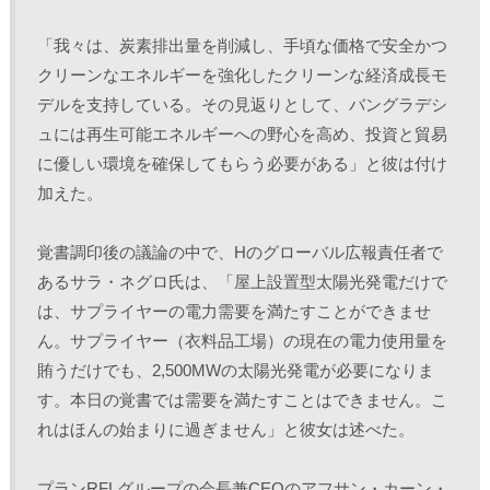
「我々は、炭素排出量を削減し、手頃な価格で安全かつ
クリーンなエネルギーを強化したクリーンな経済成長モ
デルを支持している。その見返りとして、バングラデシ
ュには再生可能エネルギーへの野心を高め、投資と貿易
に優しい環境を確保してもらう必要がある」と彼は付け
加えた。
覚書調印後の議論の中で、Hのグローバル広報責任者で
あるサラ・ネグロ氏は、「屋上設置型太陽光発電だけで
は、サプライヤーの電力需要を満たすことができませ
ん。サプライヤー（衣料品工場）の現在の電力使用量を
賄うだけでも、2,500MWの太陽光発電が必要になりま
す。本日の覚書では需要を満たすことはできません。こ
れはほんの始まりに過ぎません」と彼女は述べた。
プランRFLグループの会長兼CEOのアフサン・カーン・