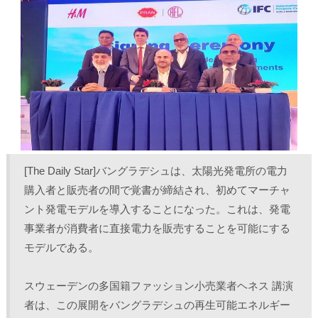
T
o
L
印
w
k
i
刷
i
で
n
(
t
共
k
新
t
有
e
し
e
す
d
い
r
る
I
ウ
で
に
n
ィ
共
は
で
ン
有
ク
共
ド
(
リ
有
ウ
新
ッ
(
で
し
ク
新
開
い
し
し
き
ウ
て
い
ま
ィ
く
ウ
す
ン
だ
ィ
)
ド
さ
ン
ウ
い
ド
で
(
ウ
[The Daily Star]バングラデシュは、太陽光発電所の電力
開
新
で
き
し
開
購入者と販売者の間で覚書が締結され、初めてマーチャ
ま
い
き
す
ウ
ま
ント発電モデルを導入することになった。これは、発電
)
ィ
す
ン
)
ド
事業者が消費者に直接電力を販売することを可能にする
ウ
で
モデルである。
開
き
ま
す
スウェーデンの多国籍ファッション小売業者ヘネス 講演
)
者は、この展開をバングラデシュの再生可能エネルギー