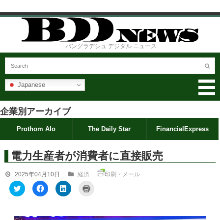
バングラデシュ デジタル ニュース
Japanese
企業別アーカイブ
Prothom Alo
The Daily Star
FinancialExpress
電力生産者が消費者に直接販売
2025年04月10日
経済
印刷・メール
ク
F
ク
ク
リ
a
リ
リ
ッ
c
ッ
ッ
ク
e
ク
ク
し
b
し
し
て
o
て
て