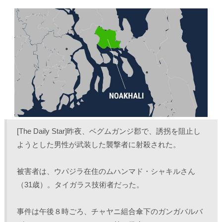
し
b
し
し
て
o
て
て
T
o
L
印
w
k
i
刷
i
で
n
(
t
共
k
新
t
有
e
し
e
す
d
い
r
る
I
ウ
で
に
n
ィ
共
は
で
ン
有
ク
共
ド
(
リ
有
ウ
新
ッ
(
で
し
ク
新
開
い
し
し
き
ウ
て
い
ま
ィ
く
ウ
す
ン
だ
ィ
)
ド
さ
ン
ウ
い
ド
で
(
ウ
[The Daily Star]昨夜、ベグムガンジ郡で、誘拐を阻止し
開
新
で
き
し
開
ようとした男性が武装した襲撃者に射殺された。
ま
い
き
す
ウ
ま
)
ィ
す
ン
)
ド
被害者は、ウパジラ在住のムハンマド・シャキルさん
ウ
で
（31歳）。タイガラス技術者だった。
開
き
ま
す
事件は午後８時ごろ、チャヤニ組合傘下のガンガバルバ
)