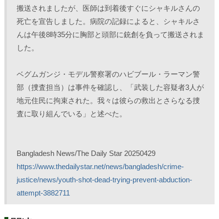
搬送されましたが、医師は到着後すぐにシャキルさんの
死亡を宣告しました。病院の記録によると、シャキルさ
んは午後8時35分に胸部と頭部に銃創を負って搬送されま
した。
ベグムガンジ・モデル警察署のハビブール・ラーマン警
部（捜査担当）は事件を確認し、「武装した容疑者3人が
地元住民に拘束された。我々は彼らの救出とさらなる捜
査に取り組んでいる」と述べた。
Bangladesh News/The Daily Star 20250429
https://www.thedailystar.net/news/bangladesh/crime-
justice/news/youth-shot-dead-trying-prevent-abduction-
attempt-3882711