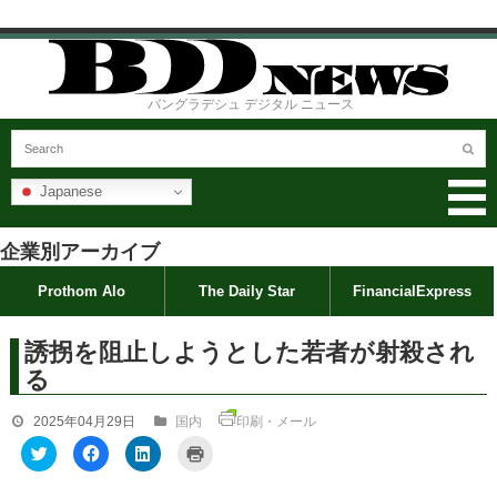
バングラデシュ デジタル ニュース
Japanese
企業別アーカイブ
Prothom Alo
The Daily Star
FinancialExpress
誘拐を阻止しようとした若者が射殺され
る
2025年04月29日
国内
印刷・メール
ク
F
ク
ク
リ
a
リ
リ
ッ
c
ッ
ッ
ク
e
ク
ク