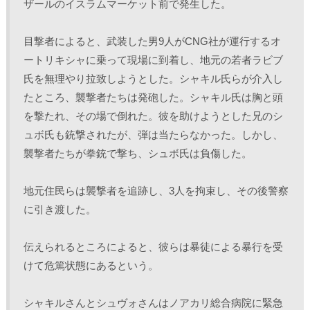
ザールのイスラムマーケット前で発生した。
目撃者によると、武装した男9人がCNG社が運行するオ
ートリキシャに乗って現場に到着し、地元の若者ラビブ
氏を無理やり拉致しようとした。シャキル氏らが介入し
たところ、襲撃者たちは発砲した。シャキル氏は胸と頭
を撃たれ、その場で倒れた。彼を助けようとした兄のシ
ュボ氏も銃撃されたが、弾は当たらなかった。しかし、
襲撃者たちが拳銃で撃ち、シュボ氏は負傷した。
地元住民らは襲撃者を追跡し、3人を拘束し、その後警察
に引き渡した。
伝えられるところによると、彼らは暴徒による暴行を受
けて危篤状態にあるという。
シャキルさんとシュヴォさんはノアカリ総合病院に緊急