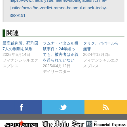
https://www.thedailystar.net/news/bangladesh/crime-
justice/news/hc-verdict-ramna-batamul-attack-today-
3889191
関連
最高裁判所、死刑囚
ラムナ・バタムル爆
タリク、ババールら
7人の刑期を減刑
破事件：24年経っ
無罪
2025年5月14日
ても、被害者は正義
2024年12月2日
フィナンシャルエク
を得られていない
フィナンシャルエク
スプレス
2025年4月12日
スプレス
デイリースター