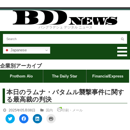
バングラデシュ デジタル ニュース
Japanese
企業別アーカイブ
Prothom Alo
The Daily Star
FinancialExpress
本日のラムナ・バタムル襲撃事件に関す
る最高裁の判決
2025年05月08日
国内
印刷・メール
ク
F
ク
ク
リ
a
リ
リ
ッ
c
ッ
ッ
ク
e
ク
ク