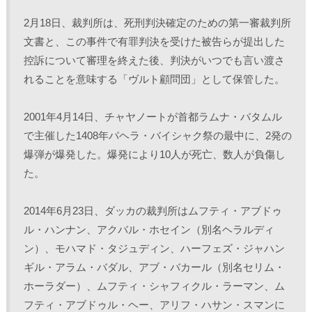
2月18日、裁判所は、死刑判決確定のための第一審裁判所
文書と、この事件で有罪判決を受けた被告らが提出した
控訴について審理を終えた後、判決がいつでも言い渡さ
れることを意味する「ヴルト顧問団」として保管した。
2001年4月14日、チャヤノートが首都ラムナ・バタムル
で主催した1408年パヘラ・バイシャク祭の最中に、2発の
爆弾が爆発した。爆発により10人が死亡、数人が負傷し
た。
2014年6月23日、ダッカの裁判所はムフティ・アブドゥ
ル・ハンナン、アクバル・ホセイン（別名ヘラルディ
ン）、モハマド・タジュディン、ハーフェズ・ジャハン
ギル・アラム・バダル、アブ・バカール（別名セリム・
ホーラダー）、ムフティ・シャフィクル・ラーマン、ム
フティ・アブドゥル・ヘー、アリフ・ハサン・スマンに