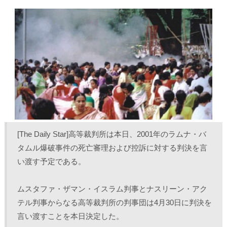
し
b
し
し
て
o
て
て
T
o
L
印
w
k
i
刷
i
で
n
(
t
共
k
新
t
有
e
し
e
す
d
い
r
る
I
ウ
で
に
n
ィ
共
は
で
ン
有
ク
共
ド
(
リ
有
ウ
新
ッ
(
で
し
ク
新
開
い
し
し
き
ウ
て
い
ま
ィ
く
ウ
す
ン
だ
ィ
)
ド
さ
ン
ウ
い
ド
で
(
ウ
[The Daily Star]高等裁判所は本日、2001年のラムナ・バ
開
新
で
き
し
開
タムル爆破事件の死亡審理および控訴に対する判決を言
ま
い
き
す
ウ
ま
い渡す予定である。
)
ィ
す
ン
)
ド
ウ
で
ムスタファ・ザマン・イスラム判事とナスリーン・アク
開
き
テル判事からなる高等裁判所の判事団は4月30日に判決を
ま
す
言い渡すことを本日決定した。
)