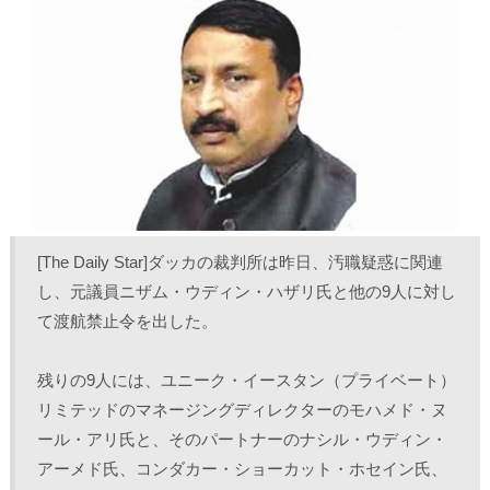
T
o
L
印
w
k
i
刷
i
で
n
(
t
共
k
新
t
有
e
し
e
す
d
い
r
る
I
ウ
で
に
n
ィ
共
は
で
ン
有
ク
共
ド
(
リ
有
ウ
新
ッ
(
で
し
ク
新
開
い
し
し
き
ウ
て
い
ま
ィ
く
ウ
す
ン
だ
ィ
)
ド
さ
ン
ウ
い
ド
で
(
ウ
[The Daily Star]ダッカの裁判所は昨日、汚職疑惑に関連
開
新
で
き
し
開
し、元議員ニザム・ウディン・ハザリ氏と他の9人に対し
ま
い
き
す
ウ
ま
て渡航禁止令を出した。
)
ィ
す
ン
)
ド
ウ
で
残りの9人には、ユニーク・イースタン（プライベート）
開
き
リミテッドのマネージングディレクターのモハメド・ヌ
ま
す
ール・アリ氏と、そのパートナーのナシル・ウディン・
)
アーメド氏、コンダカー・ショーカット・ホセイン氏、