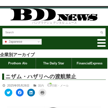
バングラデシュ デジタル ニュース
Japanese
企業別アーカイブ
Prothom Alo
The Daily Star
FinancialExpress
ニザム・ハザリへの渡航禁止
2025年05月26日
国内
印刷・メール
ク
F
ク
ク
リ
a
リ
リ
ッ
c
ッ
ッ
ク
e
ク
ク
し
b
し
し
て
o
て
て