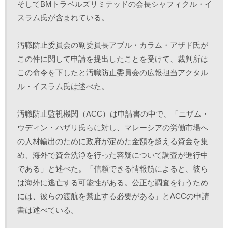
そしてBMトラベルズリミテッドの会長シャフィクル・イ
スラム氏が含まれている。
汚職防止委員会の副委員長アブル・カラム・アザド氏が
この件に関して申請を提出したことを受けて、裁判所は
この命令を下したと汚職防止委員会の広報担当アクタル
ル・イスラム氏は述べた。
汚職防止監視機関（ACC）は申請書の中で、「ニザム・
ウディン・ハザリ氏らに対し、マレーシアの労働市場へ
の人材輸出のために政府が定めた金額を超える資金を集
め、海外で資金洗浄を行った容疑について調査が進行中
である」と述べた。「信頼できる情報筋によると、彼ら
は海外に逃亡する可能性がある。公正な調査を行うため
には、彼らの渡航を禁止する必要がある」とACCの申請
書は述べている。