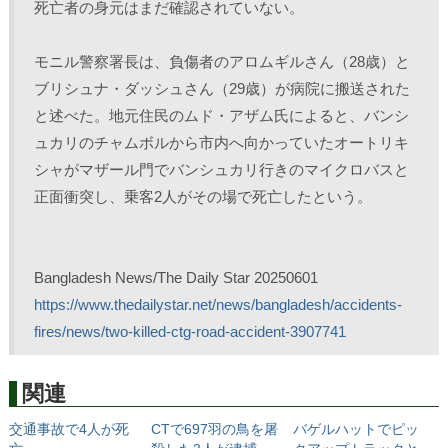
死亡者の身元はまだ確認されていない。
モニル警察署長は、負傷者のアロムギルさん（28歳）と
ブリシュナ・ダッシュさん（29歳）が病院に搬送された
と述べた。地元住民のムド・アザム氏によると、バンシ
ュカリのチャムボルから市内へ向かっていたオートリキ
シャがマザール門でバンシュカリ行きのマイクロバスと
正面衝突し、乗客2人がその場で死亡したという。
Bangladesh News/The Daily Star 20250601
https://www.thedailystar.net/news/bangladesh/accidents-
fires/news/two-killed-ctg-road-accident-3907741
関連
交通事故で4人が死
CTで697羽の鳥を屠
バゲルハットでピッ