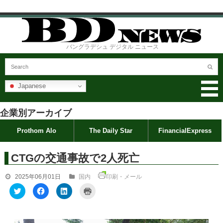
バングラデシュ デジタル ニュース
Japanese
企業別アーカイブ
Prothom Alo
The Daily Star
FinancialExpress
CTGの交通事故で2人死亡
2025年06月01日
国内
印刷・メール
ク
F
ク
ク
リ
a
リ
リ
ッ
c
ッ
ッ
ク
e
ク
ク
し
b
し
し
て
o
て
て