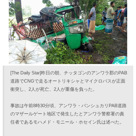
T
o
L
印
w
k
i
刷
i
で
n
(
t
共
k
新
t
有
e
し
e
す
d
い
r
る
I
ウ
で
に
n
ィ
共
は
で
ン
有
ク
共
ド
(
リ
有
ウ
新
ッ
(
で
し
ク
新
開
い
し
し
き
ウ
て
い
ま
ィ
く
ウ
す
ン
だ
ィ
)
ド
さ
ン
ウ
い
ド
で
(
ウ
[The Daily Star]昨日の朝、チッタゴンのアンワラ郡のPAB
開
新
で
き
し
開
道路でCNGで走るオートリキシャとマイクロバスが正面
ま
い
き
す
ウ
ま
衝突し、2人が死亡、2人が重傷を負った。
)
ィ
す
ン
)
ド
ウ
で
事故は午前8時30分頃、アンワラ・バンシュカリPAB道路
開
き
のマザールゲート地区で発生したとアンワラ警察署の責
ま
す
任者であるモハメド・モニール・ホセイン氏は述べた。
)