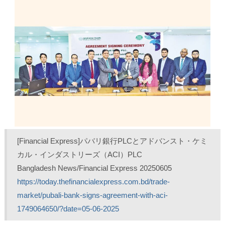
T
o
L
印
w
k
i
刷
i
で
n
(
t
共
k
新
t
有
e
し
e
す
d
い
r
る
I
ウ
で
に
n
ィ
共
は
で
ン
有
ク
共
ド
(
リ
有
ウ
新
ッ
(
で
し
ク
新
開
い
し
し
き
ウ
て
い
ま
ィ
く
ウ
す
ン
だ
ィ
)
ド
さ
ン
ウ
い
ド
で
(
ウ
開
新
で
き
し
開
ま
い
き
[Financial Express]パバリ銀行PLCとアドバンスト・ケミ
す
ウ
ま
)
ィ
す
ン
)
カル・インダストリーズ（ACI）PLC 
ド
ウ
Bangladesh News/Financial Express 20250605
で
開
https://today.thefinancialexpress.com.bd/trade-
き
ま
market/pubali-bank-signs-agreement-with-aci-
す
)
1749064650/?date=05-06-2025