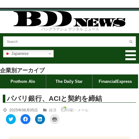
バングラデシュ デジタル ニュース
Japanese
企業別アーカイブ
Prothom Alo
The Daily Star
FinancialExpress
パバリ銀行、ACIと契約を締結
2025年06月05日
経済
印刷・メール
ク
F
ク
ク
リ
a
リ
リ
ッ
c
ッ
ッ
ク
e
ク
ク
し
b
し
し
て
o
て
て