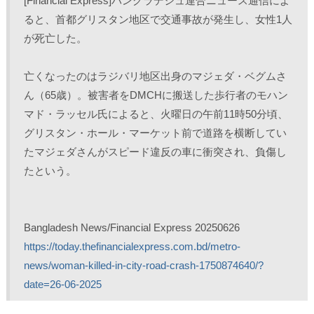
[Financial Express]バングラデシュ連合ニュース通信によ
T
o
L
印
w
k
i
刷
ると、首都グリスタン地区で交通事故が発生し、女性1人
i
で
n
(
t
共
k
新
が死亡した。
t
有
e
し
e
す
d
い
r
る
I
ウ
で
に
n
ィ
共
は
で
ン
亡くなったのはラジバリ地区出身のマジェダ・ベグムさ
有
ク
共
ド
(
リ
有
ウ
ん（65歳）。被害者をDMCHに搬送した歩行者のモハン
新
ッ
(
で
し
ク
新
開
マド・ラッセル氏によると、火曜日の午前11時50分頃、
い
し
し
き
ウ
て
い
ま
ィ
く
ウ
す
グリスタン・ホール・マーケット前で道路を横断してい
ン
だ
ィ
)
ド
さ
ン
たマジェダさんがスピード違反の車に衝突され、負傷し
ウ
い
ド
で
(
ウ
たという。
開
新
で
き
し
開
ま
い
き
す
ウ
ま
)
ィ
す
ン
)
ド
Bangladesh News/Financial Express 20250626
ウ
で
https://today.thefinancialexpress.com.bd/metro-
開
き
news/woman-killed-in-city-road-crash-1750874640/?
ま
す
)
date=26-06-2025