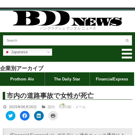
バングラデシュ デジタル ニュース
Japanese
企業別アーカイブ
Prothom Alo
The Daily Star
FinancialExpress
市内の道路事故で女性が死亡
2025年06月26日
国内
印刷・メール
ク
F
ク
ク
リ
a
リ
リ
ッ
c
ッ
ッ
ク
e
ク
ク
し
b
し
し
て
o
て
て