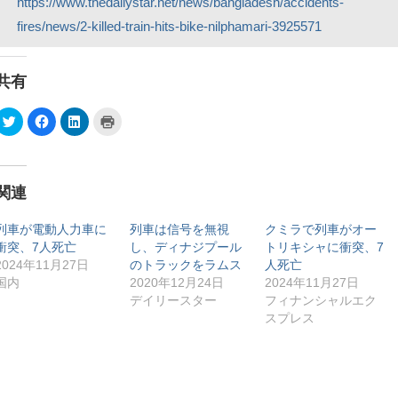
https://www.thedailystar.net/news/bangladesh/accidents-
fires/news/2-killed-train-hits-bike-nilphamari-3925571
共有
ク
F
ク
ク
リ
a
リ
リ
ッ
c
ッ
ッ
ク
e
ク
ク
し
b
し
し
て
o
て
て
T
o
L
印
関連
w
k
i
刷
i
で
n
(
t
共
k
新
t
有
e
し
列車が電動人力車に
列車は信号を無視
クミラで列車がオー
e
す
d
い
衝突、7人死亡
し、ディナジプール
トリキシャに衝突、7
r
る
I
ウ
で
に
n
ィ
2024年11月27日
のトラックをラムス
人死亡
共
は
で
ン
有
ク
共
ド
国内
2020年12月24日
2024年11月27日
(
リ
有
ウ
デイリースター
フィナンシャルエク
新
ッ
(
で
し
ク
新
開
スプレス
い
し
し
き
ウ
て
い
ま
ィ
く
ウ
す
ン
だ
ィ
)
ド
さ
ン
ウ
い
ド
で
(
ウ
開
新
で