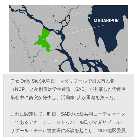
し
b
し
し
て
o
て
て
T
o
L
印
w
k
i
刷
i
で
n
(
t
共
k
新
t
有
e
し
e
す
d
い
r
る
I
ウ
で
に
n
ィ
共
は
で
ン
有
ク
共
ド
(
リ
有
ウ
新
ッ
(
で
し
ク
新
開
い
し
し
き
ウ
て
い
ま
ィ
く
ウ
す
ン
だ
ィ
)
ド
さ
ン
ウ
い
ド
で
(
ウ
[The Daily Star]水曜日、マダリプールで国民市民党
開
新
で
き
し
開
（NCP）と差別反対学生連盟（SAD）が共催した労働者
ま
い
き
す
ウ
ま
集会中に衝突が発生し、活動家1人が重傷を負った。
)
ィ
す
ン
)
ド
ウ
で
これに関連して、昨日、SADの上級共同コーディネータ
開
き
ーであるアカーシュ・マトゥバール氏がマダリプール・
ま
す
サダール・モデル警察署に訴訟を起こし、NCP地区委員
)