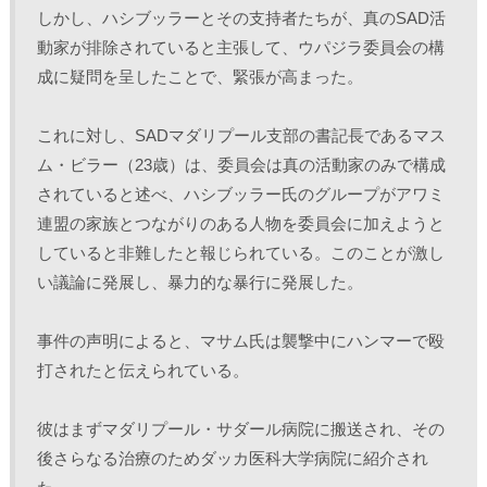
しかし、ハシブッラーとその支持者たちが、真のSAD活
動家が排除されていると主張して、ウパジラ委員会の構
成に疑問を呈したことで、緊張が高まった。
これに対し、SADマダリプール支部の書記長であるマス
ム・ビラー（23歳）は、委員会は真の活動家のみで構成
されていると述べ、ハシブッラー氏のグループがアワミ
連盟の家族とつながりのある人物を委員会に加えようと
していると非難したと報じられている。このことが激し
い議論に発展し、暴力的な暴行に発展した。
事件の声明によると、マサム氏は襲撃中にハンマーで殴
打されたと伝えられている。
彼はまずマダリプール・サダール病院に搬送され、その
後さらなる治療のためダッカ医科大学病院に紹介され