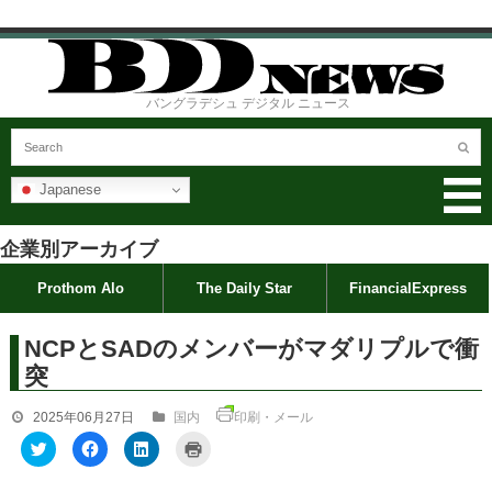
バングラデシュ デジタル ニュース
Japanese
企業別アーカイブ
Prothom Alo
The Daily Star
FinancialExpress
NCPとSADのメンバーがマダリプルで衝
突
2025年06月27日
国内
印刷・メール
ク
F
ク
ク
リ
a
リ
リ
ッ
c
ッ
ッ
ク
e
ク
ク