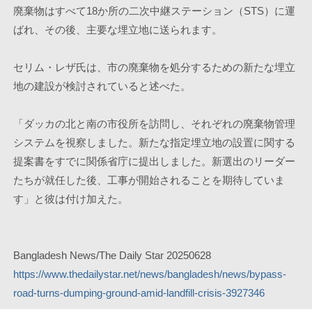
廃棄物はすべて18か所の二次中継ステーション（STS）に運
ばれ、その後、主要な埋立地に送られます。
セリム・レザ氏は、市の廃棄物を処分するための新たな埋立
地の建設が検討されていると述べた。
「ダッカの北と南の市役所を訪問し、それぞれの廃棄物管理
システムを視察しました。新たな指定埋立地の設置に関する
提案書をすでに関係省庁に提出しました。新選出のリーダー
たちが就任した後、工事が開始されることを期待していま
す」と彼は付け加えた。
Bangladesh News/The Daily Star 20250628
https://www.thedailystar.net/news/bangladesh/news/bypass-
road-turns-dumping-ground-amid-landfill-crisis-3927346