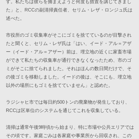
す。私たちは彼らを捕まえようと何度も措置を講じてきまし
た」と、RCCの副清掃責任者、セリム・レザ・ロンジュ氏は
述べた。
市役所のゴミ収集車がそこにゴミを捨てているのが目撃され
たと聞くと、セリム・レザ氏は「はい、イード・アル＝アザ
ー（イード・アル＝アザー）前は、埋立地の近くに家畜市場
ができて私たちの収集車が通行できなくなったため、市のゴ
ミがそこに捨てられました。それはほんの数日間だけで、そ
の後ゴミを移動しました。イードの後は、そこにも、埋立地
以外の場所にもゴミを捨てていません」と認めた。
ラジシャヒ市では毎日約500トンの廃棄物が発生しており、
RCCは区単位のシステムを通じてこれを収集している。
清掃は通常午後9時頃から始まり、特に市場や公共エリアでは
その頃です。家庭ごみは各家庭や事業所から回収され、この