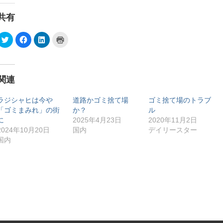
共有
ク
F
ク
ク
リ
a
リ
リ
ッ
c
ッ
ッ
ク
e
ク
ク
し
b
し
し
て
o
て
て
T
o
L
印
関連
w
k
i
刷
i
で
n
(
t
共
k
新
t
有
e
し
ラジシャヒは今や
道路かゴミ捨て場
ゴミ捨て場のトラブ
e
す
d
い
「ゴミまみれ」の街
か？
ル
r
る
I
ウ
で
に
n
ィ
に
2025年4月23日
2020年11月2日
共
は
で
ン
有
ク
共
ド
2024年10月20日
国内
デイリースター
(
リ
有
ウ
国内
新
ッ
(
で
し
ク
新
開
い
し
し
き
ウ
て
い
ま
ィ
く
ウ
す
ン
だ
ィ
)
ド
さ
ン
ウ
い
ド
で
(
ウ
開
新
で
き
し
開
ま
い
き
す
ウ
ま
)
ィ
す