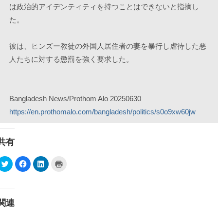
は政治的アイデンティティを持つことはできないと指摘し
た。
彼は、ヒンズー教徒の外国人居住者の妻を暴行し虐待した悪
人たちに対する懲罰を強く要求した。
Bangladesh News/Prothom Alo 20250630
https://en.prothomalo.com/bangladesh/politics/s0o9xw60jw
共有
ク
F
ク
ク
リ
a
リ
リ
ッ
c
ッ
ッ
ク
e
ク
ク
し
b
し
し
て
o
て
て
T
o
L
印
関連
w
k
i
刷
i
で
n
(
t
共
k
新