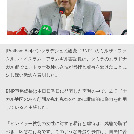
[Prothom Alo]バングラデシュ民族党（BNP）のミルザ・ファ
クルル・イスラム・アラムギル書記長は、クミラのムラドナ
ガル郡でヒンドゥー教徒の女性が暴行と虐待を受けたことに
対し深い懸念を表明した。
BNP事務総長は本日日曜日に発表した声明の中で、ムラドナ
ガル地区のある顧問が私利私欲のために継続的に権力を乱用
していると主張した。
「ヒンドゥー教徒の女性に対する暴行と虐待は、残酷で恥ず
べき、凶悪な行為です。このような野蛮な事件は、国民に苦