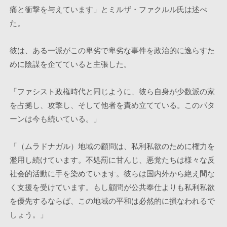
痛と衝撃を与えています」とミルザ・ファクルル氏は述べ
た。
彼は、ある一派がこの卑劣で卑劣な事件を政治的に逸らすた
めに陰謀を企てていると主張した。
「ファシスト政権時代と同じように、彼ら自身が少数派の家
を占拠し、攻撃し、そして他者を責め立てている。このパタ
ーンは今も続いている。」
「（ムラドナガル）地域の顧問は、私利私欲のために権力を
濫用し続けています。不処罰に甘んじ、悪党たちは様々な反
社会的活動に手を染めています。彼らは国内外から絶え間な
く支援を受けています。もし顧問が公共奉仕よりも私利私欲
を優先するならば、この地域の平和は必然的に損なわれるで
しょう。」