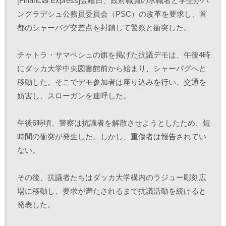
[Financial Express]金曜日、政府職員の求職者と学生がバ
T
o
L
印
w
k
i
刷
ングラデシュ公務員委員会（PSC）の改革を要求し、首
i
で
n
(
t
共
k
新
都のシャーバグ交差点を封鎖して警察と衝突した。
t
有
e
し
e
す
d
い
r
る
I
ウ
で
に
n
ィ
共
は
で
ン
チャトラ・サマベシュの旗を掲げた抗議デモは、午後4時
有
ク
共
ド
(
リ
有
ウ
にダッカ大学中央図書館前から始まり、シャーバグへと
新
ッ
(
で
し
ク
新
開
移動した。そこでデモ参加者は座り込みを行い、交通を
い
し
し
き
ウ
て
い
ま
ィ
く
ウ
す
妨害し、スローガンを連呼した。
ン
だ
ィ
)
ド
さ
ン
ウ
い
ド
で
(
ウ
午後6時頃、警察は抗議者を解散させようとしたため、短
開
新
で
き
し
開
時間の衝突が発生した。しかし、重傷者は報告されてい
ま
い
き
す
ウ
ま
)
ィ
す
ない。
ン
)
ド
ウ
で
その後、抗議者たちはダッカ大学構内のラジュー彫刻広
開
き
場に移動し、要求が満たされるまで抗議活動を続けると
ま
す
)
発表した。