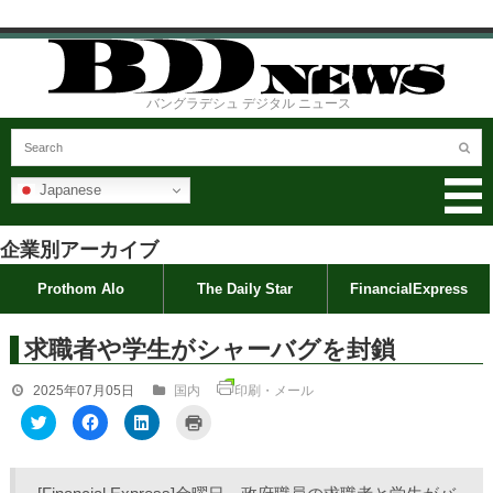
バングラデシュ デジタル ニュース
Japanese
企業別アーカイブ
Prothom Alo
The Daily Star
FinancialExpress
求職者や学生がシャーバグを封鎖
2025年07月05日
国内
印刷・メール
ク
F
ク
ク
リ
a
リ
リ
ッ
c
ッ
ッ
ク
e
ク
ク
し
b
し
し
て
o
て
て