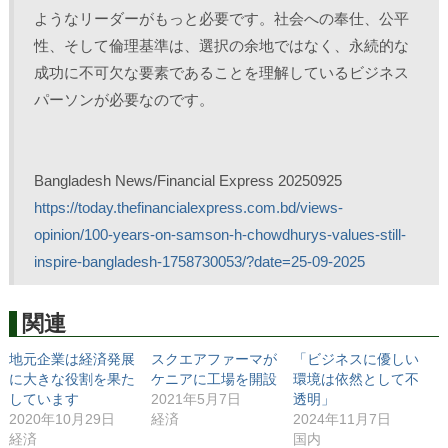
ようなリーダーがもっと必要です。社会への奉仕、公平
性、そして倫理基準は、選択の余地ではなく、永続的な
成功に不可欠な要素であることを理解しているビジネス
パーソンが必要なのです。
Bangladesh News/Financial Express 20250925
https://today.thefinancialexpress.com.bd/views-
opinion/100-years-on-samson-h-chowdhurys-values-still-
inspire-bangladesh-1758730053/?date=25-09-2025
関連
地元企業は経済発展
スクエアファーマが
「ビジネスに優しい
に大きな役割を果た
ケニアに工場を開設
環境は依然として不
しています
2021年5月7日
透明」
2020年10月29日
経済
2024年11月7日
経済
国内