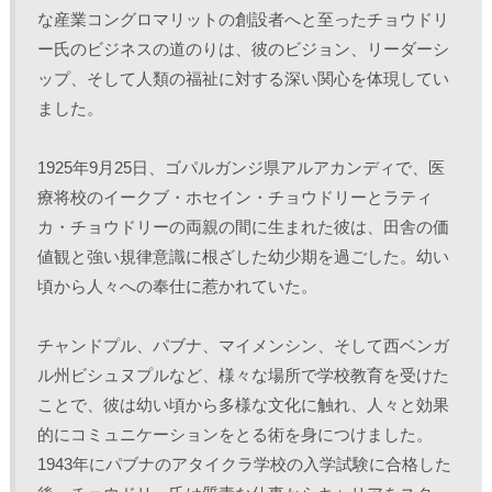
)
な産業コングロマリットの創設者へと至ったチョウドリ
ー氏のビジネスの道のりは、彼のビジョン、リーダーシ
ップ、そして人類の福祉に対する深い関心を体現してい
ました。 
1925年9月25日、ゴパルガンジ県アルアカンディで、医
療将校のイークブ・ホセイン・チョウドリーとラティ
カ・チョウドリーの両親の間に生まれた彼は、田舎の価
値観と強い規律意識に根ざした幼少期を過ごした。幼い
頃から人々への奉仕に惹かれていた。 
チャンドプル、パブナ、マイメンシン、そして西ベンガ
ル州ビシュヌプルなど、様々な場所で学校教育を受けた
ことで、彼は幼い頃から多様な文化に触れ、人々と効果
的にコミュニケーションをとる術を身につけました。
1943年にパブナのアタイクラ学校の入学試験に合格した