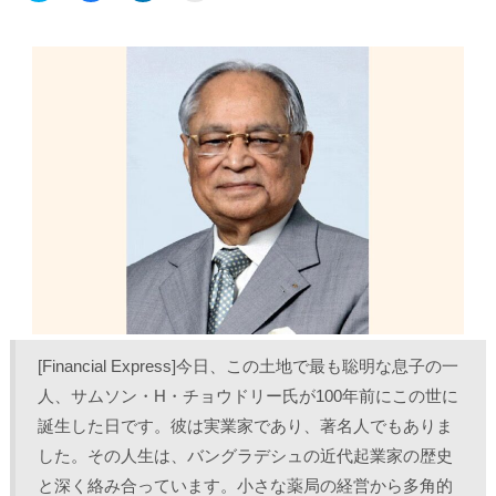
ッ
c
ッ
ッ
ク
e
ク
ク
し
b
し
し
て
o
て
て
T
o
L
印
w
k
i
刷
i
で
n
(
t
共
k
新
t
有
e
し
e
す
d
い
r
る
I
ウ
で
に
n
ィ
共
は
で
ン
有
ク
共
ド
(
リ
有
ウ
新
ッ
(
で
し
ク
新
開
い
し
し
き
ウ
て
い
ま
ィ
く
ウ
す
ン
だ
ィ
)
ド
さ
ン
ウ
い
ド
で
(
ウ
開
新
で
き
し
開
ま
い
き
[Financial Express]今日、この土地で最も聡明な息子の一
す
ウ
ま
)
ィ
す
ン
)
人、サムソン・H・チョウドリー氏が100年前にこの世に
ド
ウ
誕生した日です。彼は実業家であり、著名人でもありま
で
開
した。その人生は、バングラデシュの近代起業家の歴史
き
ま
と深く絡み合っています。小さな薬局の経営から多角的
す