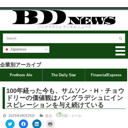
バングラデシュ デジタル ニュース
Japanese
企業別アーカイブ
Prothom Alo
The Daily Star
FinancialExpress
100年経った今も、サムソン・H・チョウ
ドリーの価値観はバングラデシュにイン
スピレーションを与え続けている
2025年09月25日
視点
印刷・メール
ク
F
ク
ク
リ
a
リ
リ