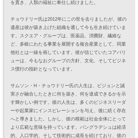
を貫き、人類の福祉に奉仕し続けました。 
チョウドリー氏は2012年にこの世を去りましたが、彼の
遺産は彼が築き上げた組織を通して今も生き続けていま
す。スクエア・グループは、医薬品、消費財、繊維な
ど、多岐にわたる事業を展開する複合産業として、同業
他社とは一線を画しています。彼が信じていたコアバリ
ューは、今もなおグループの方針、文化、そしてビジネ
ス慣行の指針となっています。 
サムソン・H・チョウドリー氏の人生は、ビジョンと誠
実さが融合したときに何を築き、何を達成できるかを示
す輝かしい例です。彼の人生は、多くのビジネスリーダ
ーや起業家にインスピレーションを与え、後に続く存在
へと導きました。しかし、彼の模範は社会全体にとって
より広範な意味を持っています。バングラデシュは経済
的、人口学的、そして技術的に成長を続けており、彼の