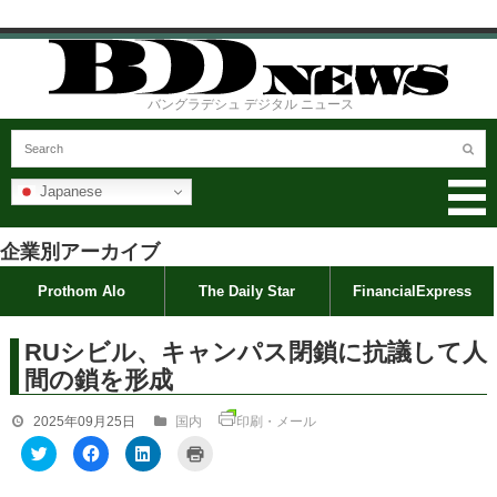
バングラデシュ デジタル ニュース
Japanese
企業別アーカイブ
Prothom Alo
The Daily Star
FinancialExpress
RUシビル、キャンパス閉鎖に抗議して人
間の鎖を形成
2025年09月25日
国内
印刷・メール
ク
F
ク
ク
リ
a
リ
リ
ッ
c
ッ
ッ
ク
e
ク
ク