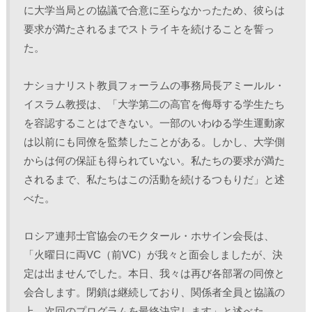
に大学当局との協議で合意に至らなかったため、彼らは
要求が満たされるまでストライキを続けることを誓っ
た。
ナショナリスト教員フォーラムの事務局長アミールル・
イスラム教授は、「大学第二の高官を侮辱する学生たち
を容認することはできない。一部のいわゆる学生運動家
は以前にも同僚を監禁したことがある。しかし、大学側
からは何の保証も得られていない。私たちの要求が満た
されるまで、私たちはこの活動を続けるつもりだ」と述
べた。
ロシア連邦士官協会のモクタール・ホサイン会長は、
「火曜日に両VC（前VC）が我々と面会しましたが、決
定は出ませんでした。本日、我々は再び各部署の同僚と
会合します。閉鎖は継続しており、関係者全員と協議の
上、次回のプログラムを最終決定します」と述べた。