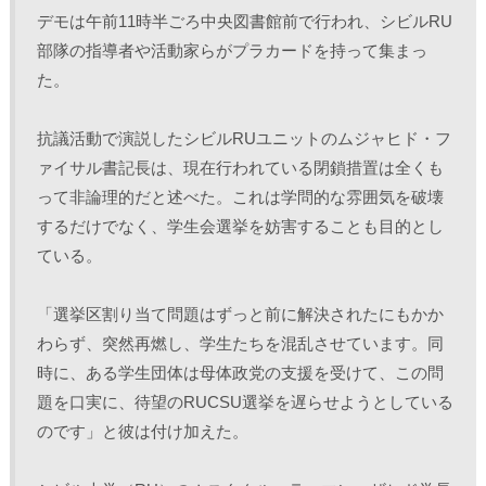
デモは午前11時半ごろ中央図書館前で行われ、シビルRU
部隊の指導者や活動家らがプラカードを持って集まっ
た。
抗議活動で演説したシビルRUユニットのムジャヒド・フ
ァイサル書記長は、現在行われている閉鎖措置は全くも
って非論理的だと述べた。これは学問的な雰囲気を破壊
するだけでなく、学生会選挙を妨害することも目的とし
ている。 
「選挙区割り当て問題はずっと前に解決されたにもかか
わらず、突然再燃し、学生たちを混乱させています。同
時に、ある学生団体は母体政党の支援を受けて、この問
題を口実に、待望のRUCSU選挙を遅らせようとしている
のです」と彼は付け加えた。