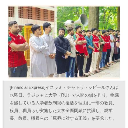
し
b
し
し
て
o
て
て
T
o
L
印
w
k
i
刷
i
で
n
(
t
共
k
新
t
有
e
し
e
す
d
い
r
る
I
ウ
で
に
n
ィ
共
は
で
ン
有
ク
共
ド
(
リ
有
ウ
新
ッ
(
で
し
ク
新
開
い
し
し
き
ウ
て
い
ま
ィ
く
ウ
す
ン
だ
ィ
)
ド
さ
ン
ウ
い
ド
で
(
ウ
開
新
で
き
し
開
ま
い
き
[Financial Express]イスラミ・チャトラ・シビールさんは
す
ウ
ま
)
ィ
す
ン
)
水曜日、ラジシャヒ大学（RU）で人間の鎖を作り、物議
ド
ウ
を醸している入学者数制限の復活を理由に一部の教員、
で
開
役員、職員らが実施した大学全面閉鎖に抗議し、親学
き
ま
長、教員、職員らの「屈辱に対する正義」を要求した。
す
)