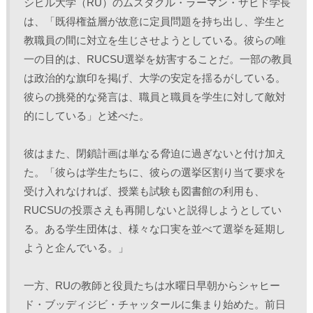
シビル大学（RU）のムスタクル・ラーマン・ザヒド学長
は、「既得権益層が故意に定員問題を持ち出し、学生と
教職員の間に対立を生じさせようとしている。彼らの唯
一の目的は、RUCSU選挙を妨害することだ。一部の教員
は政治的な旗印を掲げ、大学の安定を揺るがしている。
彼らの挑発的な発言は、職員と職員を学生に対して敵対
的にしている」と述べた。 
彼はまた、閉鎖計画は単なる脅迫に過ぎないと付け加え
た。「彼らは学生たちに、彼らの選挙区割り当て要求を
受け入れなければ、授業も試験も図書館の利用も、
RUCSUの投票さえも再開しないと説得しようとしてい
る。ある学生団体は、様々な口実を並べて選挙を延期し
ようと企んでいる。」
一方、RUの教師と役員たちは水曜日早朝からシャヒー
ド・ブッディジビ・チャッタールに集まり始めた。前日