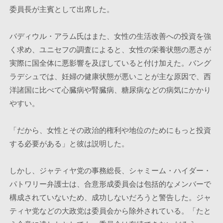
委員長が主賓として出席した。
バディウル・アラム氏はまた、女性の生活改善への投資を強
く求め、ユニセフの調査によると、女性の栄養状態の悪さが
実際に国全体に悪影響を及ぼしていると付け加えた。バング
ラデシュでは、妊婦の健康状態が悪いことが主な原因で、西
洋諸国に比べて心臓病や腎臓病、糖尿病などの病気にかかり
やすい。
「だから、女性とその政治的権利や地位のためにもっと投資
する必要がある」と彼は説明した。 
しかし、ジャティヤ党の事務総長、シャミーム・ハイダー・
パトワリー弁護士は、合意形成委員会は包括的なメンバーで
構成されていないため、成功しないだろうと警告した。ジャ
ティヤ党などの大政党は委員会から除外されている。「たと