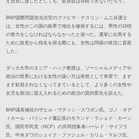
え合意に達したとしても、委員会は存続できないだろう」
BNP国際問題担当次官のファヒマ・ナスリン・ムニ弁護士
は、女性がこの国の政界で地位を確保するには、男性の10倍
の努力をしなければならなかったと述べた。選挙に出馬する
ために政党から指名を得る際にも、女性は同様の状況に直面
した。
ダッカ大学のタニア・ハック教授は、ソーシャルメディアや
政治の世界における女性の扱い方は依然として有害で、ます
ます歓迎されなくなってきているとして、より多くの女性や
女児を政治に迎え入れるための政治の質的変化を訴えた。
BNP議長補佐のザヒル・ウディン・スワポン氏、ゴノ・オデ
ィカール・パリシャド書記長のモランド・ラシェド・カーン
氏、国民市民党（NCP）の共同招集者ハーレド・サイフラ
氏、中央ダワのシェイク・ファジュル・カリム・マルフ氏、