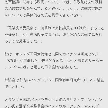
改革協議に関与する政党について、彼は、各政党は女性議員
の議席数増加を望んでいると述べた。しかし、選挙の実施方
法については具体的な制度を提示できていない。
「選挙改革委員会は、輪番制で女性議員を100議席にすること
を提案したが、憲法改革委員会は、連合評議会選挙で見られ
るような提案をした。」
彼は、オランダ王国大使館と共同でガバナンス研究センター
（CGS）が主催した「包括的な政治：女性と若者のリーダー
シップへの道」と題した円卓会議で講演した。
討論会は市内のバングラデシュ国際戦略研究所（BIISS）講堂
で行われた。
オランダ王国駐バングラデシュ大使のヨリス・ファン・ボン
メル氏と選挙改革委員会のバディウル・アラム・マズムダー