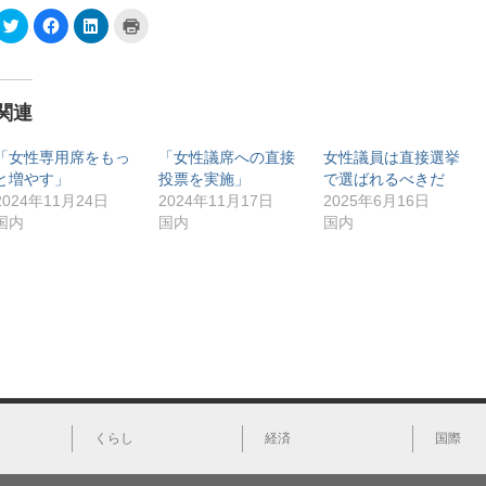
ク
F
ク
ク
リ
a
リ
リ
ッ
c
ッ
ッ
ク
e
ク
ク
し
b
し
し
て
o
て
て
T
o
L
印
関連
w
k
i
刷
i
で
n
(
t
共
k
新
t
有
e
し
「女性専用席をもっ
「女性議席への直接
女性議員は直接選挙
e
す
d
い
と増やす」
投票を実施」
で選ばれるべきだ
r
る
I
ウ
で
に
n
ィ
2024年11月24日
2024年11月17日
2025年6月16日
共
は
で
ン
有
ク
共
ド
国内
国内
国内
(
リ
有
ウ
新
ッ
(
で
し
ク
新
開
い
し
し
き
ウ
て
い
ま
ィ
く
ウ
す
ン
だ
ィ
)
ド
さ
ン
ウ
い
ド
で
(
ウ
開
新
で
き
し
開
ま
い
き
す
ウ
ま
)
ィ
す
ン
)
くらし
経済
国際
ド
ウ
で
開