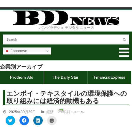
バングラデシュ デジタル ニュース
Japanese
企業別アーカイブ
Prothom Alo
The Daily Star
FinancialExpress
エンボイ・テキスタイルの環境保護への
取り組みには経済的動機もある
2025年09月29日
経済
印刷・メール
ク
F
ク
ク
リ
a
リ
リ
ッ
c
ッ
ッ
ク
e
ク
ク