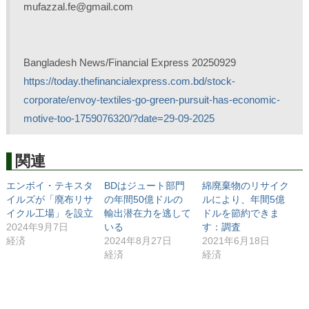
mufazzal.fe@gmail.com
Bangladesh News/Financial Express 20250929
https://today.thefinancialexpress.com.bd/stock-
corporate/envoy-textiles-go-green-pursuit-has-economic-
motive-too-1759076320/?date=29-09-2025
関連
エンボイ・テキスタ
BDはジュート部門
綿廃棄物のリサイク
イルズが「廃布リサ
の年間50億ドルの
ルにより、年間5億
イクル工場」を設立
輸出潜在力を逃して
ドルを節約できま
2024年9月7日
いる
す：調査
経済
2024年8月27日
2021年6月18日
経済
経済