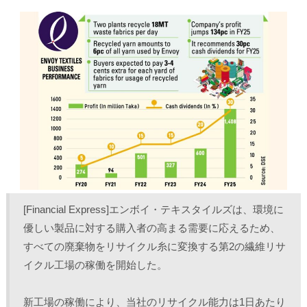
し
b
し
し
て
o
て
て
T
o
L
印
w
k
i
刷
i
で
n
(
t
共
k
新
t
有
e
し
e
す
d
い
r
る
I
ウ
で
に
n
ィ
共
は
で
ン
有
ク
共
ド
(
リ
有
ウ
新
ッ
(
で
し
ク
新
開
い
し
し
き
ウ
て
い
ま
ィ
く
ウ
す
ン
だ
ィ
)
ド
さ
ン
ウ
い
ド
で
(
ウ
開
新
で
き
し
開
ま
い
き
[Financial Express]エンボイ・テキスタイルズは、環境に
す
ウ
ま
)
ィ
す
ン
)
優しい製品に対する購入者の高まる需要に応えるため、
ド
ウ
すべての廃棄物をリサイクル糸に変換する第2の繊維リサ
で
開
イクル工場の稼働を開始した。
き
ま
す
)
新工場の稼働により、当社のリサイクル能力は1日あたり