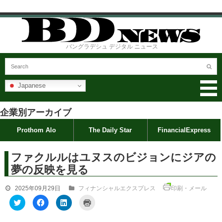
バングラデシュ デジタル ニュース
Japanese
企業別アーカイブ
Prothom Alo
The Daily Star
FinancialExpress
ファクルルはユヌスのビジョンにジアの
夢の反映を見る
2025年09月29日
フィナンシャルエクスプレス
印刷・メール
ク
F
ク
ク
リ
a
リ
リ
ッ
c
ッ
ッ
ク
e
ク
ク