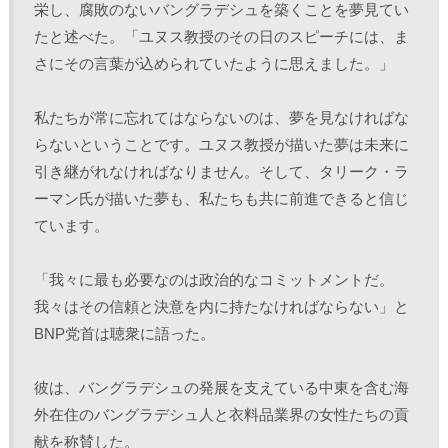
栄し、腐敗のないバングラデシュを築くことを夢見てい
たと述べた。「ユヌス教授のその日のスピーチには、ま
さにその言葉が込められていたように思えました。」
私たちが常に忘れてはならないのは、夢を見なければな
らないということです。ユヌス教授が描いた夢は未来に
引き継がれなければなりません。そして、タリーク・ラ
ーマン氏が描いた夢も、私たちも共に前進できると信じ
ています。 
「我々に最も必要なのは政治的なコミットメントだ。
我々はその信頼と決意を内に持たなければならない」と
BNP党首は聴衆に語った。
彼は、バングラデシュの発展を支えている中東を含む海
外在住のバングラデシュ人と衣料品業界の女性たちの貢
献を称賛した。