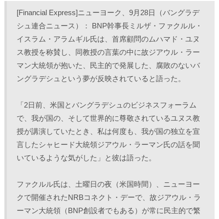
し
b
し
し
て
o
て
て
[Financial Express]ニューヨーク、9月28日（バングラデ
T
o
L
印
w
k
i
刷
シュ連合ニュース）： BNP幹事長ミルザ・ファクルル・
i
で
n
(
t
共
k
新
イスラム・アラムギル氏は、首席顧問のムハマド・ユヌ
t
有
e
し
e
す
d
い
r
る
I
ウ
ス教授を称賛し、同教授の言葉の中に故ジアウル・ラー
で
に
n
ィ
共
は
で
ン
マン大統領が抱いた、民主的で発展した、腐敗のないバ
有
ク
共
ド
(
リ
有
ウ
ングラデシュという夢が反映されていると語った。
新
ッ
(
で
し
ク
新
開
い
し
し
き
ウ
て
い
ま
ィ
く
ウ
す
「2日前、米国とバングラデシュのビジネスフォーラム
ン
だ
ィ
)
ド
さ
ン
で、我が国の、そして世界的に尊敬されているユヌス教
ウ
い
ド
で
(
ウ
授が講演していたとき、私は何度も、我が国の独立を宣
開
新
で
き
し
開
言したシャヒード大統領ジアウル・ラーマン氏の話を聞
ま
い
き
す
ウ
ま
)
ィ
す
いているような気がした」と彼は語った。
ン
)
ド
ウ
で
ファクルル氏は、土曜日の夜（米国時間）、ニューヨー
開
き
クで開催されたNRBコネクト・デーで、故ジアウル・ラ
ま
す
)
ーマン大統領（BNP創設者でもある）が常に民主的で繁