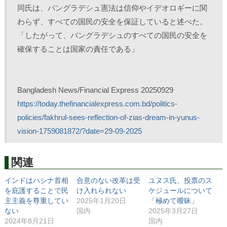
同氏は、バングラデシュ憲法は信仰やイデオロギーに関
わらず、すべての国民の安全を保証していると述べた。
「したがって、バングラデシュのすべての国民の安全を
確保することは国家の責任である」
Bangladesh News/Financial Express 20250929
https://today.thefinancialexpress.com.bd/politics-
policies/fakhrul-sees-reflection-of-zias-dream-in-yunus-
vision-1759081872/?date=29-09-2025
関連
インドはハシナ首相
合意のない改革は受
ユヌス氏、投票のス
を庇護することで民
け入れられない
ケジュールについて
主主義を尊重してい
2025年1月20日
「極めて曖昧」
ない
国内
2025年3月27日
2024年8月21日
国内