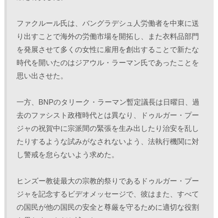
ファクルール氏は、バングラデシュ人労働者を中東に送
り出すことで海外の労働市場を開拓し、また衣料品部門
を発展させて多くの女性に雇用を創出することで新たな
時代を開いたのはジアウル・ラーマン氏であったことを
思い出させた。
一方、BNPのタリーク・ラーマン暫定議長は日曜日、過
去のファシスト政権時代とは異なり、ドゥルガー・プー
ジャの祝賀中に宗派間の緊張を生み出したり治安を乱し
たりするような試みがなされないよう、法執行機関に対
し警戒を怠らないよう求めた。
ヒンズー教徒最大の宗教的祭りであるドゥルガー・プー
ジャを記念するビデオメッセージで、彼はまた、すべて
の国民が他の国民の安全と尊厳を守るために適切な役割