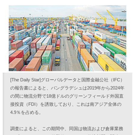
し
b
し
し
て
o
て
て
T
o
L
印
w
k
i
刷
i
で
n
(
t
共
k
新
t
有
e
し
e
す
d
い
r
る
I
ウ
で
に
n
ィ
共
は
で
ン
有
ク
共
ド
(
リ
有
ウ
新
ッ
(
で
し
ク
新
開
い
し
し
き
ウ
て
い
ま
ィ
く
ウ
す
ン
だ
ィ
)
ド
さ
ン
ウ
い
ド
で
(
ウ
[The Daily Star]グローバルデータと国際金融公社（IFC）
開
新
で
き
し
開
の報告書によると、バングラデシュは2019年から2024年
ま
い
き
す
ウ
ま
の間に物流分野で18億ドルのグリーンフィールド外国直
)
ィ
す
ン
)
ド
接投資（FDI）を誘致しており、これは南アジア全体の
ウ
で
4.9％を占める。
開
き
ま
す
調査によると、この期間中、同国は物流および倉庫業務
)