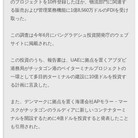
のプロジェクトを10件登録したほか、物流部門に関連す
る販売および管理業務機能に1億8,560万ドルのFDIを受け
取った。
この調査は今年6月にバングラデシュ投資開発庁のウェブ
サイトに掲載された。
この投資のうち、報告書は、UAEに拠点を置くアブダビ
港務局がチッタゴン港のベイターミナルプロジェクトの
一環として多目的ターミナルの建設に10億ドルを投資す
る計画に言及した。
また、デンマークに拠点を置く海運会社APモラー・マー
スクがチッタゴンのラルディアに新しいコンテナターミ
ナルを開設するために4億ドルを投資すると発表したこと
も引用された。