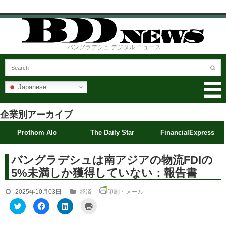
バングラデシュ デジタル ニュース
Japanese
企業別アーカイブ
Prothom Alo
The Daily Star
FinancialExpress
バングラデシュは南アジアの物流FDIの
5%未満しか獲得していない：報告書
2025年10月03日
経済
印刷・メール
ク
F
ク
ク
リ
a
リ
リ
ッ
c
ッ
ッ
ク
e
ク
ク