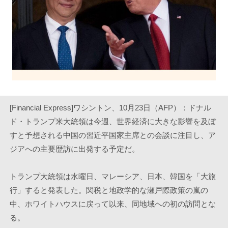
[Financial Express]ワシントン、10月23日（AFP）：ドナル
ド・トランプ米大統領は今週、世界経済に大きな影響を及ぼ
すと予想される中国の習近平国家主席との会談に注目し、ア
ジアへの主要歴訪に出発する予定だ。
トランプ大統領は水曜日、マレーシア、日本、韓国を「大旅
行」すると発表した。関税と地政学的な瀬戸際政策の嵐の
中、ホワイトハウスに戻って以来、同地域への初の訪問とな
る。