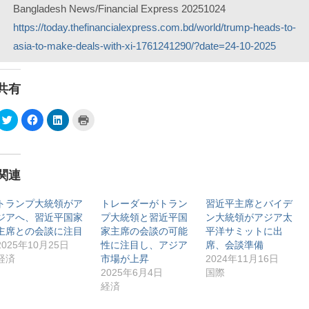
Bangladesh News/Financial Express 20251024
https://today.thefinancialexpress.com.bd/world/trump-heads-to-
asia-to-make-deals-with-xi-1761241290/?date=24-10-2025
共有
ク
F
ク
ク
リ
a
リ
リ
ッ
c
ッ
ッ
ク
e
ク
ク
し
b
し
し
て
o
て
て
T
o
L
印
関連
w
k
i
刷
i
で
n
(
t
共
k
新
t
有
e
し
トランプ大統領がア
トレーダーがトラン
習近平主席とバイデ
e
す
d
い
ジアへ、習近平国家
プ大統領と習近平国
ン大統領がアジア太
r
る
I
ウ
で
に
n
ィ
主席との会談に注目
家主席の会談の可能
平洋サミットに出
共
は
で
ン
有
ク
共
ド
2025年10月25日
性に注目し、アジア
席、会談準備
(
リ
有
ウ
経済
市場が上昇
2024年11月16日
新
ッ
(
で
し
ク
新
開
2025年6月4日
国際
い
し
し
き
ウ
て
い
ま
経済
ィ
く
ウ
す
ン
だ
ィ
)
ド
さ
ン