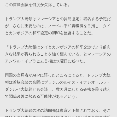
この首脳会議を何度か欠席している。
トランプ大統領はマレーシアとの貿易協定に署名する予定だ
が、さらに重要なのは、ノーベル平和賞獲得を目指し、タイ
とカンボジアの和平協定の調印を監督することだ。
「トランプ大統領はタイとカンボジアの和平交渉でより前向
きな結果が得られることを強く望んでいる」とマレーシアの
アンワル・イブラヒム首相は水曜日に述べた。
両国の当局者がAFPに語ったところによると、トランプ大統
領は首脳会談の合間にブラジルのルイス・イナシオ・ルラ・
ダシルバ大統領とも会談し、数カ月にわたる確執を乗り越え
て関係改善に努める可能性があるという。
トランプ大統領の次の訪問先は東京と予想されており、そこ