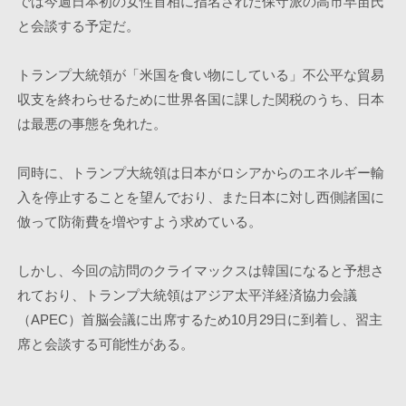
では今週日本初の女性首相に指名された保守派の高市早苗氏
と会談する予定だ。
トランプ大統領が「米国を食い物にしている」不公平な貿易
収支を終わらせるために世界各国に課した関税のうち、日本
は最悪の事態を免れた。
同時に、トランプ大統領は日本がロシアからのエネルギー輸
入を停止することを望んでおり、また日本に対し西側諸国に
倣って防衛費を増やすよう求めている。
しかし、今回の訪問のクライマックスは韓国になると予想さ
れており、トランプ大統領はアジア太平洋経済協力会議
（APEC）首脳会議に出席するため10月29日に到着し、習主
席と会談する可能性がある。