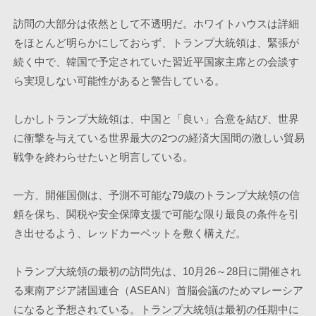
訪問の大部分は依然として不透明だ。ホワイトハウスは詳細
をほとんど明らかにしておらず、トランプ大統領は、緊張が
続く中で、韓国で予定されていた習近平国家主席との会談す
ら実現しない可能性があると警告している。
しかしトランプ大統領は、中国と「良い」合意を結び、世界
に衝撃を与えている世界最大の2つの経済大国間の激しい貿易
戦争を終わらせたいと明言している。
一方、開催国側は、予測不可能な79歳のトランプ大統領の信
頼を保ち、関税や安全保障支援で可能な限り最良の条件を引
き出せるよう、レッドカーペットを敷く構えだ。
トランプ大統領の最初の訪問先は、10月26～28日に開催され
る東南アジア諸国連合（ASEAN）首脳会議のためマレーシア
になると予想されている。トランプ大統領は最初の任期中に