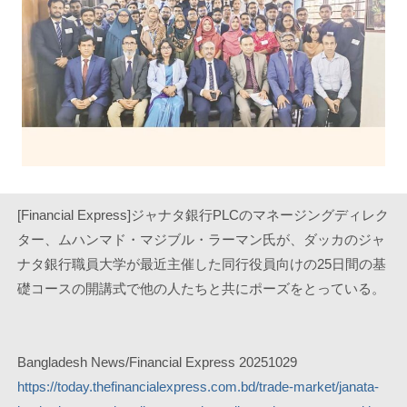
[Financial Express]ジャナタ銀行PLCのマネージングディレク
ター、ムハンマド・マジブル・ラーマン氏が、ダッカのジャ
ナタ銀行職員大学が最近主催した同行役員向けの25日間の基
礎コースの開講式で他の人たちと共にポーズをとっている。
Bangladesh News/Financial Express 20251029
https://today.thefinancialexpress.com.bd/trade-market/janata-