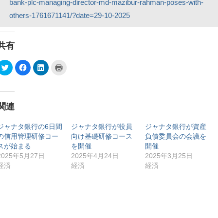
bank-plc-managing-director-md-mazibur-rahman-poses-with-
others-1761671141/?date=29-10-2025
共有
ク
F
ク
ク
リ
a
リ
リ
ッ
c
ッ
ッ
ク
e
ク
ク
し
b
し
し
て
o
て
て
T
o
L
印
関連
w
k
i
刷
i
で
n
(
t
共
k
新
t
有
e
し
ジャナタ銀行の6日間
ジャナタ銀行が役員
ジャナタ銀行が資産
e
す
d
い
の信用管理研修コー
向け基礎研修コース
負債委員会の会議を
r
る
I
ウ
で
に
n
ィ
スが始まる
を開催
開催
共
は
で
ン
有
ク
共
ド
2025年5月27日
2025年4月24日
2025年3月25日
(
リ
有
ウ
経済
経済
経済
新
ッ
(
で
し
ク
新
開
い
し
し
き
ウ
て
い
ま
ィ
く
ウ
す
ン
だ
ィ
)
ド
さ
ン
ウ
い
ド
で
(
ウ
開
新
で