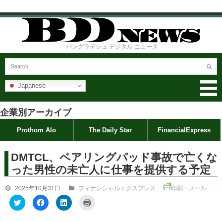
バングラデシュ デジタル ニュース
Japanese
企業別アーカイブ
Prothom Alo
The Daily Star
FinancialExpress
DMTCL、ベアリングパッド事故で亡くな
った男性の未亡人に仕事を提供する予定
2025年10月31日
フィナンシャルエクスプレス
印刷・メール
ク
F
ク
ク
リ
a
リ
リ
ッ
c
ッ
ッ
ク
e
ク
ク