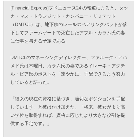
し
b
し
し
て
o
て
て
[Financial Express]ブドニュース24 の報道によると、ダッ
T
o
L
印
w
k
i
刷
カ・マス・トランジット・カンパニー・リミテッド
i
で
n
(
t
共
k
新
（DMTCL）は、地下鉄のレールのベアリングパッドが落
t
有
e
し
e
す
d
い
r
る
I
ウ
下してファームゲートで死亡したアブル・カラム氏の妻
で
に
n
ィ
共
は
で
ン
に仕事を与える予定である。
有
ク
共
ド
(
リ
有
ウ
新
ッ
(
で
し
ク
新
開
DMTCLのマネージングディレクター、ファルーク・アハ
い
し
し
き
ウ
て
い
ま
ィ
く
ウ
す
メド氏は木曜日、カラム氏の妻であるイレーネ・アクテ
ン
だ
ィ
)
ド
さ
ン
ル・ピア氏のポストを「速やかに」手配できるよう努力
ウ
い
ド
で
(
ウ
していると語った。
開
新
で
き
し
開
ま
い
き
す
ウ
ま
)
ィ
す
「彼女の現在の資格に基づき、適切なポジションを手配
ン
)
ド
しています」と彼は付け加えた。「将来、彼女がより高
ウ
で
い学位を取得すれば、資格に応じたより大きな役割を提
開
き
供する予定です。」 
ま
す
)