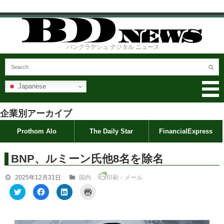
バングラデシュ デジタル ニュース
Japanese
企業別アーカイブ
Prothom Alo
The Daily Star
FinancialExpress
BNP、ルミーン氏他8名を除名
2025年12月31日
国内
印刷・メール
ク
F
ク
ク
リ
a
リ
リ
ッ
c
ッ
ッ
ク
e
ク
ク
し
b
し
し
て
o
て
て