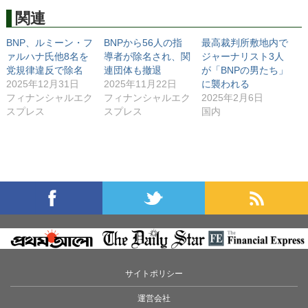
関連
BNP、ルミーン・フ
BNPから56人の指
最高裁判所敷地内で
ァルハナ氏他8名を
導者が除名され、関
ジャーナリスト3人
党規律違反で除名
連団体も撤退
が「BNPの男たち」
2025年12月31日
2025年11月22日
に襲われる
フィナンシャルエク
フィナンシャルエク
2025年2月6日
スプレス
スプレス
国内
サイトポリシー
運営会社