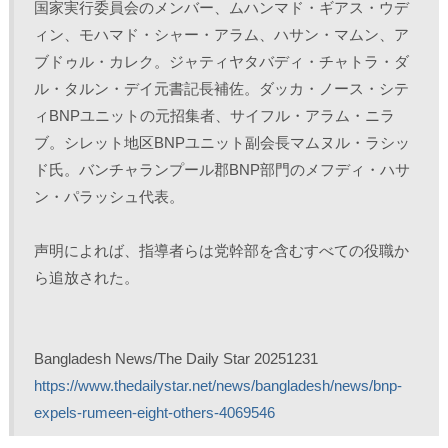
国家実行委員会のメンバー、ムハンマド・ギアス・ウデ
ィン、モハマド・シャー・アラム、ハサン・マムン、ア
ブドゥル・カレク。ジャティヤタバディ・チャトラ・ダ
ル・タルン・デイ元書記長補佐。ダッカ・ノース・シテ
ィBNPユニットの元招集者、サイフル・アラム・ニラ
ブ。シレット地区BNPユニット副会長マムヌル・ラシッ
ド氏。バンチャランプール郡BNP部門のメフディ・ハサ
ン・パラッシュ代表。
声明によれば、指導者らは党幹部を含むすべての役職か
ら追放された。
Bangladesh News/The Daily Star 20251231
https://www.thedailystar.net/news/bangladesh/news/bnp-
expels-rumeen-eight-others-4069546