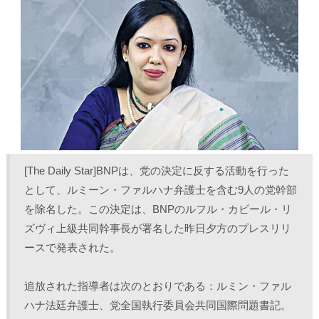
T
o
L
印
w
k
i
刷
i
で
n
(
t
共
k
新
t
有
e
し
e
す
d
い
r
る
I
ウ
で
に
n
ィ
共
は
で
ン
有
ク
共
ド
(
リ
有
ウ
新
ッ
(
で
し
ク
新
開
い
し
し
き
ウ
て
い
ま
ィ
く
ウ
す
ン
だ
ィ
)
ド
さ
ン
ウ
い
ド
で
(
ウ
[The Daily Star]BNPは、党の決定に反する活動を行った
開
新
で
き
し
開
として、ルミーン・ファルハナ弁護士を含む9人の党幹部
ま
い
き
す
ウ
ま
を除名した。この決定は、BNPのルフル・カビール・リ
)
ィ
す
ン
)
ド
ズヴィ上級共同幹事長が署名した昨日夕方のプレスリリ
ウ
で
ースで発表された。
開
き
ま
す
追放された指導者は次のとおりである：ルミン・ファル
)
ハナ法廷弁護士、党全国執行委員会共同国際問題書記。