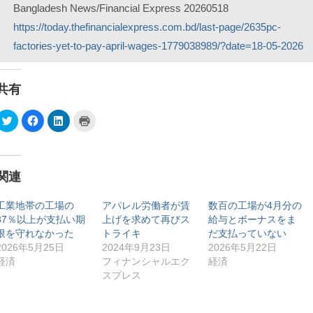
Bangladesh News/Financial Express 20260518
https://today.thefinancialexpress.com.bd/last-page/2635pc-
factories-yet-to-pay-april-wages-1779038989/?date=18-05-2026
共有
ク
F
ク
ク
リ
a
リ
リ
ッ
c
ッ
ッ
ク
e
ク
ク
し
b
し
し
て
o
て
て
T
o
L
印
関連
w
k
i
刷
i
で
n
(
t
共
k
新
t
有
e
し
工業地帯の工場の
アパレル労働者が賃
数百の工場が4月分の
e
す
d
い
37％以上が支払い期
上げを求めて再びス
給与とボーナスをま
r
る
I
ウ
で
に
n
ィ
限を守れなかった
トライキ
だ支払っていない
共
は
で
ン
有
ク
共
ド
2026年5月25日
2024年9月23日
2026年5月22日
(
リ
有
ウ
経済
フィナンシャルエク
経済
新
ッ
(
で
し
ク
新
開
スプレス
い
し
し
き
ウ
て
い
ま
ィ
く
ウ
す
ン
だ
ィ
)
ド
さ
ン