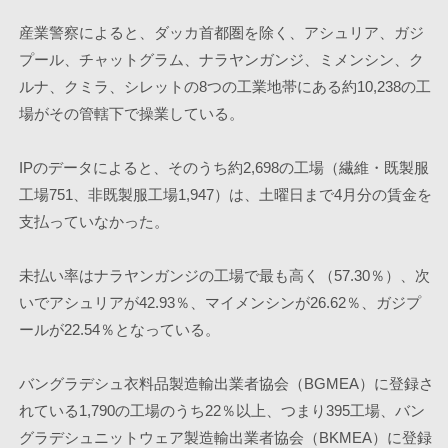
産業警察によると、ダッカ首都圏を除く、アシュリア、ガジ
プール、チャットグラム、ナラヤンガンジ、ミメンシン、ク
ルナ、クミラ、シレットの8つの工業地帯にある約10,238の工
場がその管轄下で操業している。 
IPのデータによると、そのうち約2,698の工場（繊維・既製服
工場751、非既製服工場1,947）は、土曜日まで4月分の賃金を
支払っていなかった。 
未払い率はナラヤンガンジの工場で最も高く（57.30％）、次
いでアシュリアが42.93％、マイメンシンが26.62％、ガジプ
ールが22.54％となっている。 
バングラデシュ衣料品製造輸出業者協会（BGMEA）に登録さ
れている1,790の工場のうち22％以上、つまり395工場、バン
グラデシュニットウェア製造輸出業者協会（BKMEA）に登録