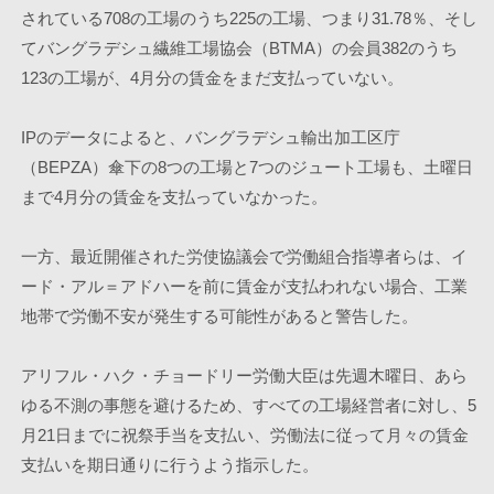
されている708の工場のうち225の工場、つまり31.78％、そし
てバングラデシュ繊維工場協会（BTMA）の会員382のうち
123の工場が、4月分の賃金をまだ支払っていない。
IPのデータによると、バングラデシュ輸出加工区庁
（BEPZA）傘下の8つの工場と7つのジュート工場も、土曜日
まで4月分の賃金を支払っていなかった。 
一方、最近開催された労使協議会で労働組合指導者らは、イ
ード・アル＝アドハーを前に賃金が支払われない場合、工業
地帯で労働不安が発生する可能性があると警告した。
アリフル・ハク・チョードリー労働大臣は先週木曜日、あら
ゆる不測の事態を避けるため、すべての工場経営者に対し、5
月21日までに祝祭手当を支払い、労働法に従って月々の賃金
支払いを期日通りに行うよう指示した。 