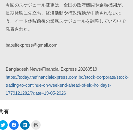
今回のスケジュール変更は、全国の政府機関や金融機関が、
長期休暇に先立ち、経済活動や行政活動が中断されないよ
う、イード休暇前後の業務スケジュールを調整している中で
発表された。
babulfexpress@gmail.com
Bangladesh News/Financial Express 20260519
https://today.thefinancialexpress.com.bd/stock-corporate/stock-
trading-to-continue-on-weekend-ahead-of-eid-holidays-
1779121282/?date=19-05-2026
共有
ク
F
ク
ク
リ
a
リ
リ
ッ
c
ッ
ッ