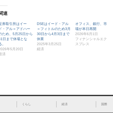
ク
e
ク
ク
し
b
し
し
て
o
て
て
T
o
L
印
関連
w
k
i
刷
i
で
n
(
t
共
k
新
t
有
e
し
証券取引所はイー
DSEはイード・アル
オフィス、銀行、市
e
す
d
い
ド・アル＝アドハー
＝フィトルのため3月
場が本日再開
r
る
I
ウ
で
に
n
ィ
のため、5月25日から
30日から4月3日まで
2026年6月1日
共
は
で
ン
有
ク
共
ド
31日まで休場とな
休業
フィナンシャルエク
(
リ
有
ウ
る。
2025年3月25日
スプレス
新
ッ
(
で
し
ク
新
開
2026年5月20日
経済
い
し
し
き
ウ
て
い
ま
経済
ィ
く
ウ
す
ン
だ
ィ
)
ド
さ
ン
ウ
い
ド
で
(
ウ
開
新
で
き
し
開
ま
い
き
す
ウ
ま
)
ィ
す
ン
)
ド
ウ
で
開
き
くらし
経済
国際
ま
す
)