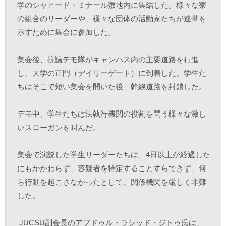
学のシャヒード・ミナール敷地内に集結した。様々な寮
の組合のリーダーや、様々な団体の活動家たちが連帯を
示すために集会に参加した。
集会後、抗議デモ隊がキャンパス内の主要道路を行進
し、大学の正門（デイリーゲート）に到着した。学生た
ちはそこで短い集会を開いた後、幹線道路を封鎖した。
デモ中、学生たちは法執行機関の役割を問う様々な激し
いスローガンを叫んだ。 
集会で演説した学生リーダーたちは、4日以上が経過した
にもかかわらず、容疑者を特定することすらできず、何
ら行動を起こさなかったとして、関係機関を厳しく非難
した。
 JUCSU副会長のアブドゥル・ラシッド・ジトゥ氏は、