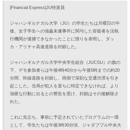
し
b
し
し
て
o
て
て
[Financial Express]JU特派員
T
o
L
印
w
k
i
刷
i
で
n
(
t
共
k
新
ジャハンギルナガル大学（JU）の学生たちは月曜日の午
t
有
e
し
e
す
d
い
r
る
I
ウ
後、女子学生への強姦未遂事件に関与した容疑者を法執
で
に
n
ィ
共
は
で
ン
行機関が逮捕できなかったことに憤りを表明し、ダッ
有
ク
共
ド
(
リ
有
ウ
カ・アリチャ高速道路を封鎖した。
新
ッ
(
で
し
ク
新
開
い
し
し
き
ウ
て
い
ま
ィ
く
ウ
す
ジャハンギルナガル大学中央学生組合（JUCSU）の旗の
ン
だ
ィ
)
ド
さ
ン
下、デモ参加者らは午後4時40分から午後5時までの約20
ウ
い
ド
で
(
ウ
分間、幹線道路を封鎖し、両側で深刻な交通渋滞を引き
開
新
で
き
し
開
起こした。当局が犯人を直ちに特定できなければ、より
ま
い
き
す
ウ
ま
)
ィ
す
強硬な行動に出るとの警告を受け、封鎖はその後解除さ
ン
)
ド
れた。
ウ
で
開
き
これに先立ち、事前に予定されていたプログラムの一環
ま
す
)
として、学生たちは午後3時30分頃、ジャダブプル中央大