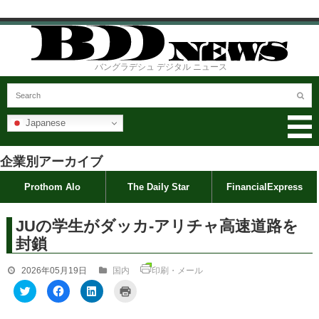
バングラデシュ デジタル ニュース
Japanese
企業別アーカイブ
Prothom Alo
The Daily Star
FinancialExpress
JUの学生がダッカ-アリチャ高速道路を
封鎖
2026年05月19日
国内
印刷・メール
ク
F
ク
ク
リ
a
リ
リ
ッ
c
ッ
ッ
ク
e
ク
ク