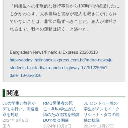
「同級生への衝撃的な暴行事件から100時間が経過したに
もかかわらず、大学当局と警察が犯人を裁きにかけられ
ていないことは、非常に恥ずべきことだ。犯人が逮捕さ
れるまで、我々の運動は続く」と述べた。
Bangladesh News/Financial Express 20260519
https://today.thefinancialexpress.com.bd/metro-news/ju-
students-block-dhaka-aricha-highway-1779122565/?
date=19-05-2026
関連
JUの学生と教師が
RMG労働者の死
JU ヒンドゥー教の
デモを行い、高速道
亡：JUの学生が抗
学生がチンモイ・ク
路を封鎖
議のため道路を封鎖
リシュナ・ダスの逮
2024年8月5日
DUで集会開催
捕に抗議
国内
2024年10月2日
2024年11月27日