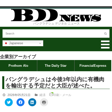
バングラデシュ デジタル ニュース
Japanese
企業別アーカイブ
Prothom Alo
The Daily Star
FinancialExpress
バングラデシュは今後3年以内に有機肉
を輸出する予定だと大臣が述べた。
2026年05月21日
経済
印刷・メール
ク
F
ク
ク
リ
a
リ
リ
ッ
c
ッ
ッ
ク
e
ク
ク