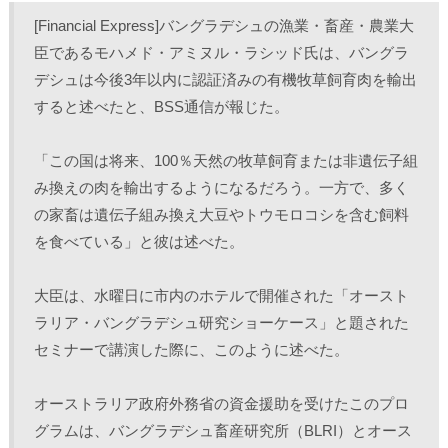
し
b
し
し
て
o
て
て
[Financial Express]バングラデシュの漁業・畜産・農業大
T
o
L
印
w
k
i
刷
臣であるモハメド・アミヌル・ラシッド氏は、バングラ
i
で
n
(
t
共
k
新
デシュは今後3年以内に認証済みの有機牧草飼育肉を輸出
t
有
e
し
e
す
d
い
r
る
I
ウ
すると述べたと、BSS通信が報じた。
で
に
n
ィ
共
は
で
ン
有
ク
共
ド
(
リ
有
ウ
「この国は将来、100％天然の牧草飼育または非遺伝子組
新
ッ
(
で
し
ク
新
開
み換えの肉を輸出するようになるだろう。一方で、多く
い
し
し
き
ウ
て
い
ま
ィ
く
ウ
す
の家畜は遺伝子組み換え大豆やトウモロコシを含む飼料
ン
だ
ィ
)
ド
さ
ン
を食べている」と彼は述べた。
ウ
い
ド
で
(
ウ
開
新
で
き
し
開
大臣は、水曜日に市内のホテルで開催された「オースト
ま
い
き
す
ウ
ま
)
ィ
す
ラリア・バングラデシュ研究ショーケース」と題された
ン
)
ド
セミナーで講演した際に、このように述べた。
ウ
で
開
き
オーストラリア政府外務省の資金援助を受けたこのプロ
ま
す
)
グラムは、バングラデシュ畜産研究所（BLRI）とオース