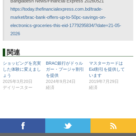
Bangladesh News/Financial Express 20260521
https://today.thefinancialexpress.com.bd/trade-
market/brac-bank-offers-up-to-50pc-savings-on-
electronics-groceries-this-eid-1779295834/?date=21-05-
2026
関連
ショッピングを充実
BRAC銀行がドゥル
マスターカードは
した体験に変えまし
ガー・プージャ割引
Eid割引を提供して
ょう
を提供
います
2025年3月20日
2024年9月24日
2019年7月29日
デイリースター
経済
経済