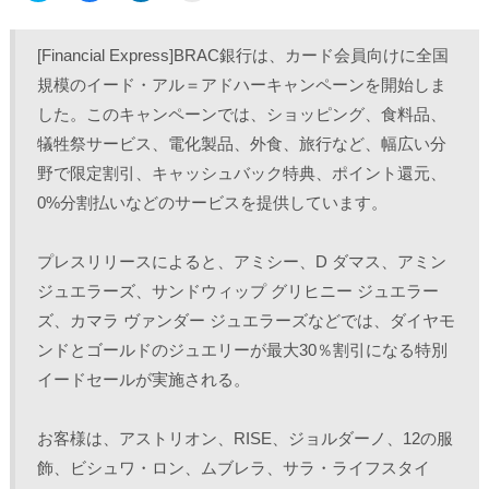
ッ
c
ッ
ッ
ク
e
ク
ク
し
b
し
し
て
o
て
て
[Financial Express]BRAC銀行は、カード会員向けに全国
T
o
L
印
w
k
i
刷
規模のイード・アル＝アドハーキャンペーンを開始しま
i
で
n
(
t
共
k
新
した。このキャンペーンでは、ショッピング、食料品、
t
有
e
し
e
す
d
い
r
る
I
ウ
犠牲祭サービス、電化製品、外食、旅行など、幅広い分
で
に
n
ィ
共
は
で
ン
野で限定割引、キャッシュバック特典、ポイント還元、
有
ク
共
ド
(
リ
有
ウ
0%分割払いなどのサービスを提供しています。
新
ッ
(
で
し
ク
新
開
い
し
し
き
ウ
て
い
ま
ィ
く
ウ
す
プレスリリースによると、アミシー、D ダマス、アミン 
ン
だ
ィ
)
ド
さ
ン
ジュエラーズ、サンドウィップ グリヒニー ジュエラー
ウ
い
ド
で
(
ウ
ズ、カマラ ヴァンダー ジュエラーズなどでは、ダイヤモ
開
新
で
き
し
開
ンドとゴールドのジュエリーが最大30％割引になる特別
ま
い
き
す
ウ
ま
)
ィ
す
イードセールが実施される。
ン
)
ド
ウ
で
お客様は、アストリオン、RISE、ジョルダーノ、12の服
開
き
飾、ビシュワ・ロン、ムブレラ、サラ・ライフスタイ
ま
す