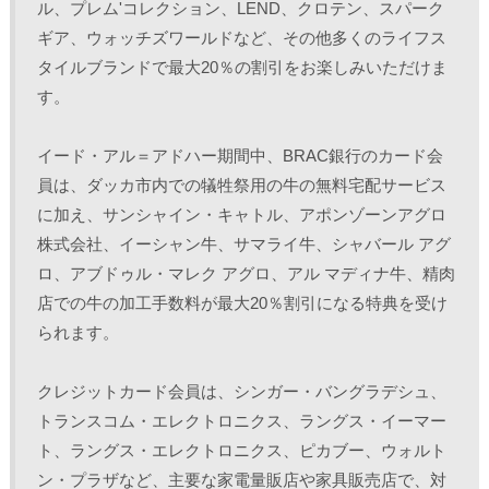
)
ル、プレム'コレクション、LEND、クロテン、スパーク
ギア、ウォッチズワールドなど、その他多くのライフス
タイルブランドで最大20％の割引をお楽しみいただけま
す。
イード・アル＝アドハー期間中、BRAC銀行のカード会
員は、ダッカ市内での犠牲祭用の牛の無料宅配サービス
に加え、サンシャイン・キャトル、アポンゾーンアグロ
株式会社、イーシャン牛、サマライ牛、シャバール アグ
ロ、アブドゥル・マレク アグロ、アル マディナ牛、精肉
店での牛の加工手数料が最大20％割引になる特典を受け
られます。 
クレジットカード会員は、シンガー・バングラデシュ、
トランスコム・エレクトロニクス、ラングス・イーマー
ト、ラングス・エレクトロニクス、ピカブー、ウォルト
ン・プラザなど、主要な家電量販店や家具販売店で、対