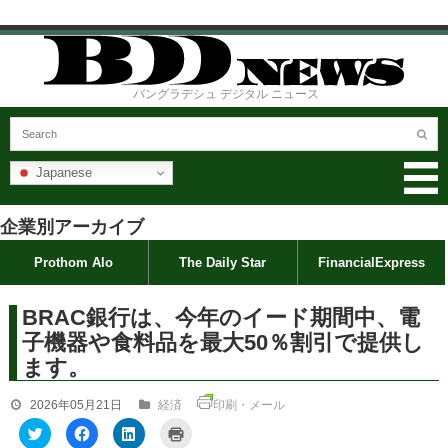
バングラデシュ デジタル ニュース
Japanese
企業別アーカイブ
Prothom Alo
The Daily Star
FinancialExpress
BRAC銀行は、今年のイード期間中、電
子機器や食料品を最大50％割引で提供し
ます。
2026年05月21日
経済
印刷・メール
ク
F
ク
ク
リ
a
リ
リ