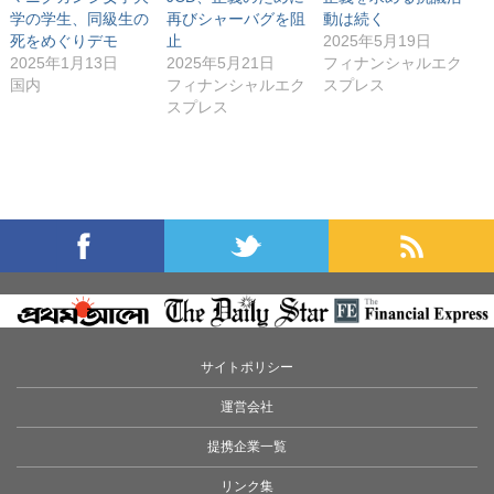
)
学の学生、同級生の
再びシャーバグを阻
動は続く
死をめぐりデモ
止
2025年5月19日
2025年1月13日
2025年5月21日
フィナンシャルエク
国内
フィナンシャルエク
スプレス
スプレス
サイトポリシー
運営会社
提携企業一覧
リンク集