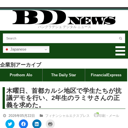
バングラデシュ デジタル ニュース
Japanese
企業別アーカイブ
Prothom Alo
The Daily Star
FinancialExpress
木曜日、首都カルシ地区で学生たちが抗
議デモを行い、2年生のラミサさんの正
義を求めた。
2026年05月22日
フィナンシャルエクスプレス
印刷・メール
ク
F
ク
ク
リ
a
リ
リ