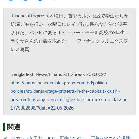
ッ
c
ッ
ッ
ク
e
ク
ク
し
b
し
し
て
o
て
て
[Financial Express]木曜日、首都カルシ地区で学生たちが
T
o
L
印
w
k
i
刷
抗議デモを行い、火曜日にレイプ後に残忍な方法で殺害
i
で
n
(
t
共
k
新
された、パラビにあるポピュラー・モデル高校の2年生、
t
有
e
し
e
す
d
い
r
る
I
ウ
ラミサさんの正義を求めた。— フィナンシャルエクスプ
で
に
n
ィ
共
は
で
ン
レス写真
有
ク
共
ド
(
リ
有
ウ
新
ッ
(
で
し
ク
新
開
い
し
し
き
ウ
て
い
ま
ィ
く
ウ
す
Bangladesh News/Financial Express 20260522
ン
だ
ィ
)
ド
さ
ン
https://today.thefinancialexpress.com.bd/politics-
ウ
い
ド
で
(
ウ
policies/students-stage-protests-in-the-capitals-kalshi-
開
新
で
き
し
開
area-on-thursday-demanding-justice-for-ramisa-a-class-ii-
ま
い
き
す
ウ
ま
)
ィ
す
1779382898/?date=22-05-2026
ン
)
ド
ウ
で
開
関連
き
ま
す
マニクガンジ女子大
JCD、正義のために
正義を求める抗議活