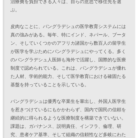
治療費を負担できる人々は、自らの意思で移住先を選
ぶ。 
皮肉なことに、バングラデシュの医学教育システムには
真の強みがある。毎年、特にインド、ネパール、ブータ
ン、そしていくつかのアフリカ諸国から数百人の留学生
が医学を学ぶためにバングラデシュにやってくる。多く
のバングラデシュ人医師も海外で活躍し、国際的な医療
制度で認められている。これは、バングラデシュが優れ
た人材、学術的能力、そして医学教育における確固たる
基盤を持っていることを示している。
バングラデシュは優秀な卒業生を輩出し、外国人医学生
を惹きつけているにもかかわらず、国内で国民の信頼を
継続的に得られるような医療制度を構築できていない。
課題は、ガバナンス、説明責任、インフラ、倫理、研
究、患者ケア基準、そして組織の信頼性など多岐にわた