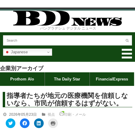
バングラデシュ デジタル ニュース
Japanese
企業別アーカイブ
Prothom Alo
The Daily Star
FinancialExpress
指導者たちが地元の医療機関を信頼しな
いなら、市民が信頼するはずがない。
2026年05月23日
視点
印刷・メール
ク
F
ク
ク
リ
a
リ
リ
ッ
c
ッ
ッ
ク
e
ク
ク