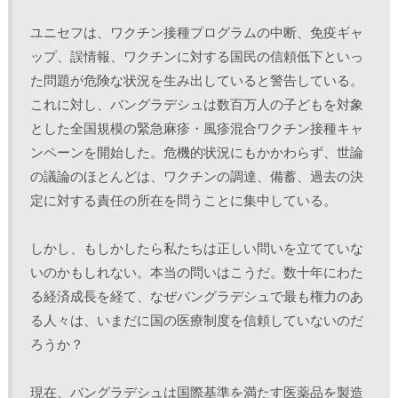
ユニセフは、ワクチン接種プログラムの中断、免疫ギャ
ップ、誤情報、ワクチンに対する国民の信頼低下といっ
た問題が危険な状況を生み出していると警告している。
これに対し、バングラデシュは数百万人の子どもを対象
とした全国規模の緊急麻疹・風疹混合ワクチン接種キャ
ンペーンを開始した。危機的状況にもかかわらず、世論
の議論のほとんどは、ワクチンの調達、備蓄、過去の決
定に対する責任の所在を問うことに集中している。 
しかし、もしかしたら私たちは正しい問いを立てていな
いのかもしれない。本当の問いはこうだ。数十年にわた
る経済成長を経て、なぜバングラデシュで最も権力のあ
る人々は、いまだに国の医療制度を信頼していないのだ
ろうか？
現在、バングラデシュは国際基準を満たす医薬品を製造