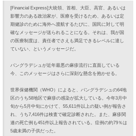
し
b
し
し
て
o
て
て
[Financial Express]大統領、首相、大臣、高官、あるいは
T
o
L
印
w
k
i
刷
影響力のある政治家が、医療を受けるため、あるいは定
i
で
n
(
t
共
k
新
期健診のために海外へ渡航するたびに、国民に対して明
t
有
e
し
e
す
d
い
r
る
I
ウ
確なメッセージが送られることになる。それは、我が国
で
に
n
ィ
共
は
で
ン
の医療制度は、責任者でさえも満足できるレベルに達し
有
ク
共
ド
(
リ
有
ウ
ていない、というメッセージだ。
新
ッ
(
で
し
ク
新
開
い
し
し
き
ウ
て
い
ま
ィ
く
ウ
す
バングラデシュが近年最悪の麻疹流行に直面している
ン
だ
ィ
)
ド
さ
ン
今、このメッセージはさらに深刻な懸念を抱かせる。
ウ
い
ド
で
(
ウ
開
新
で
き
し
開
世界保健機関（WHO）によると、バングラデシュの64地
ま
い
き
す
ウ
ま
)
ィ
す
区のうち58地区で麻疹の感染が拡大している。今年3月中
ン
)
ド
旬から5月中旬にかけて、55,611件以上の疑い例が報告さ
ウ
で
れ、うち7,416件は検査で確定診断された。また、麻疹関
開
き
連の死亡例も451件以上報告されている。症例の約79％は
ま
す
)
5歳未満の子供だった。