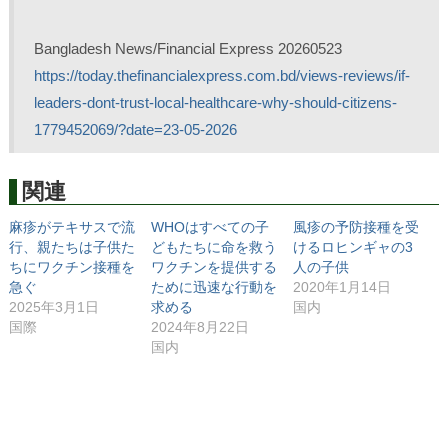
Bangladesh News/Financial Express 20260523
https://today.thefinancialexpress.com.bd/views-reviews/if-
leaders-dont-trust-local-healthcare-why-should-citizens-
1779452069/?date=23-05-2026
関連
麻疹がテキサスで流
WHOはすべての子
風疹の予防接種を受
行、親たちは子供た
どもたちに命を救う
けるロヒンギャの3
ちにワクチン接種を
ワクチンを提供する
人の子供
急ぐ
ために迅速な行動を
2020年1月14日
2025年3月1日
求める
国内
国際
2024年8月22日
国内