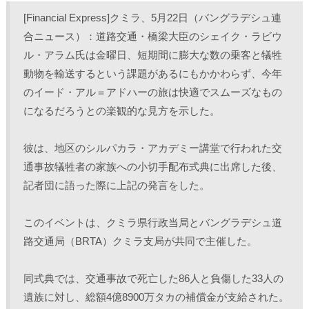
し
b
し
し
て
o
て
て
[Financial Express]クミラ、5月22日（バングラデシュ連
T
o
L
印
w
k
i
刷
合ニュース）：道路交通・橋梁大臣のシェイク・ラビウ
i
で
n
(
t
共
k
新
ル・アラム氏は金曜日、短期間に膨大な数の乗客と犠牲
t
有
e
し
e
す
d
い
r
る
I
ウ
動物を輸送するという課題があるにもかかわらず、今年
で
に
n
ィ
共
は
で
ン
のイード・アル＝アドハーの旅は快適でスムーズなもの
有
ク
共
ド
(
リ
有
ウ
になるだろうとの楽観的な見方を示した。
新
ッ
(
で
し
ク
新
開
い
し
し
き
ウ
て
い
ま
ィ
く
ウ
す
彼は、地区のシルパカラ・アカデミー講堂で行われた交
ン
だ
ィ
)
ド
さ
ン
通事故犠牲者の家族への小切手配布式典に出席した後、
ウ
い
ド
で
(
ウ
記者団に語った際に上記の発言をした。
開
新
で
き
し
開
ま
い
き
す
ウ
ま
)
ィ
す
このイベントは、クミラ県行政当局とバングラデシュ道
ン
)
ド
路交通局（BRTA）クミラ支局が共同で主催した。
ウ
で
開
き
同式典では、交通事故で死亡した86人と負傷した33人の
ま
す
)
遺族に対し、総額4億8900万タカの補償金が支給された。