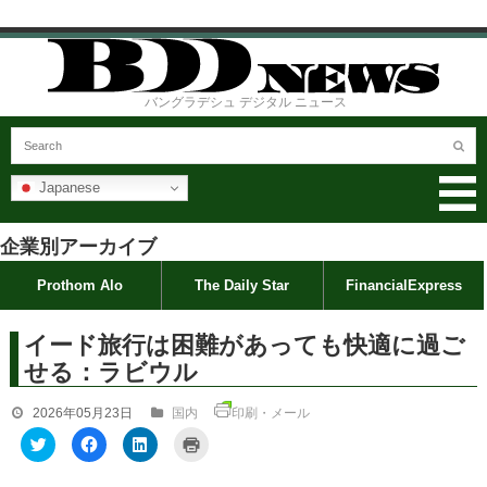
バングラデシュ デジタル ニュース
Japanese
企業別アーカイブ
Prothom Alo
The Daily Star
FinancialExpress
イード旅行は困難があっても快適に過ご
せる：ラビウル
2026年05月23日
国内
印刷・メール
ク
F
ク
ク
リ
a
リ
リ
ッ
c
ッ
ッ
ク
e
ク
ク