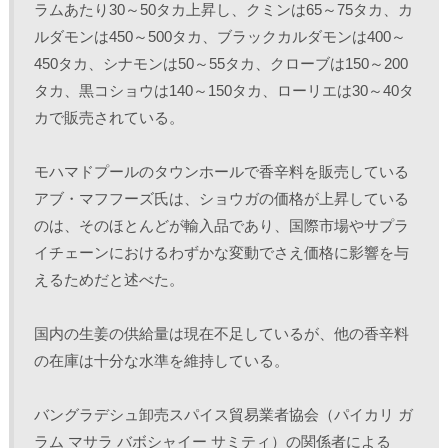
ラムあたり30～50タカ上昇し、クミンは65～75タカ、カ
ルダモンは450～500タカ、ブラックカルダモンは400～
450タカ、シナモンは50～55タカ、クローブは150～200
タカ、黒コショウは140～150タカ、ローリエは30～40タ
カで販売されている。
モハマドプールのタウンホールで香辛料を販売している
アブ・マフフーズ氏は、ショウガの価格が上昇している
のは、そのほとんどが輸入品であり、国際市場やサプラ
イチェーンにおけるわずかな変動でさえ価格に影響を与
えるためだと述べた。
国内の生姜の供給量は現在不足しているが、他の香辛料
の在庫は十分な水準を維持している。
バングラデシュ卸売スパイス貿易業者協会（パイカリ ガ
ラム マサラ バボシャイー サミティ）の関係者による