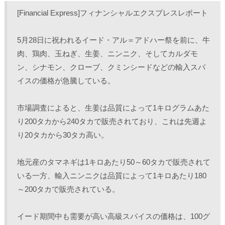
し
b
し
し
て
o
て
て
[Financial Express]フィナンシャルエクスプレスレポート 
T
o
L
印
w
k
i
刷
i
で
n
(
t
共
k
新
5月28日に祝われるイード・アル＝アドハー祭を前に、牛
t
有
e
し
e
す
d
い
r
る
I
ウ
肉、鶏肉、玉ねぎ、生姜、ニンニク、そしてカルダモ
で
に
n
ィ
共
は
で
ン
ン、シナモン、クローブ、クミンシードなどの輸入スパ
有
ク
共
ド
(
リ
有
ウ
イスの価格が急騰している。
新
ッ
(
で
し
ク
新
開
い
し
し
き
ウ
て
い
ま
ィ
く
ウ
す
市場調査によると、生姜は品質によって1キログラムあた
ン
だ
ィ
)
ド
さ
ン
り200タカから240タカで販売されており、これは先週よ
ウ
い
ド
で
(
ウ
り20タカから30タカ高い。 
開
新
で
き
し
開
ま
い
き
す
ウ
ま
)
ィ
す
地元産のタマネギは1キロあたり50～60タカで販売されて
ン
)
ド
いる一方、輸入ニンニクは品質によって1キロあたり180
ウ
で
～200タカで販売されている。
開
き
ま
す
)
イード期間中も需要が高い高級スパイスの価格は、100グ