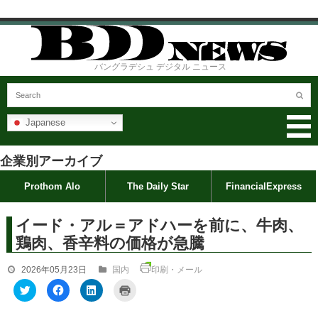
バングラデシュ デジタル ニュース
Japanese
企業別アーカイブ
Prothom Alo
The Daily Star
FinancialExpress
イード・アル＝アドハーを前に、牛肉、
鶏肉、香辛料の価格が急騰
2026年05月23日
国内
印刷・メール
ク
F
ク
ク
リ
a
リ
リ
ッ
c
ッ
ッ
ク
e
ク
ク