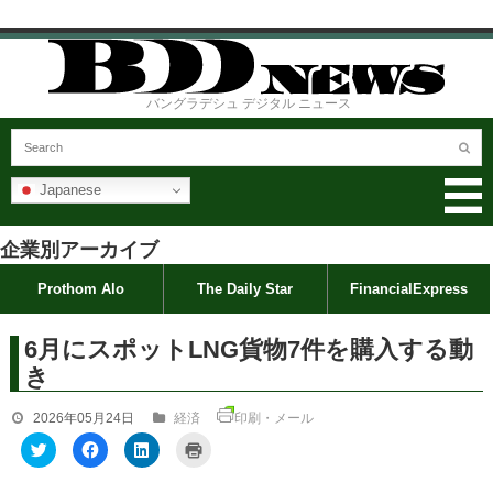
バングラデシュ デジタル ニュース
Japanese
企業別アーカイブ
Prothom Alo
The Daily Star
FinancialExpress
6月にスポットLNG貨物7件を購入する動
き
2026年05月24日
経済
印刷・メール
ク
F
ク
ク
リ
a
リ
リ
ッ
c
ッ
ッ
ク
e
ク
ク