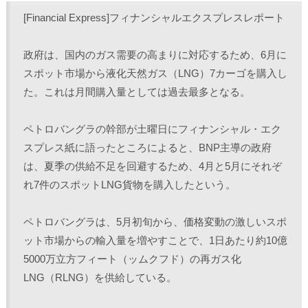
し
b
し
し
て
o
て
て
[Financial Express]フィナンシャルエクスプレスレポート
T
o
L
印
w
k
i
刷
i
で
n
(
t
共
k
新
政府は、国内のガス需要の高まりに対応するため、6月に
t
有
e
し
e
す
d
い
r
る
I
ウ
スポット市場から液化天然ガス（LNG）7カーゴを購入し
で
に
n
ィ
共
は
で
ン
た。これは月間購入量としては過去最多となる。
有
ク
共
ド
(
リ
有
ウ
新
ッ
(
で
し
ク
新
開
ペトロバングラの幹部が土曜日にフィナンシャル・エク
い
し
し
き
ウ
て
い
ま
ィ
く
ウ
す
スプレス紙に語ったところによると、BNP主導の政府
ン
だ
ィ
)
ド
さ
ン
は、夏季の供給不足を回避するため、4月と5月にそれぞ
ウ
い
ド
で
(
ウ
れ7件のスポットLNG貨物を購入したという。 
開
新
で
き
し
開
ま
い
き
す
ウ
ま
)
ィ
す
ペトロバングラは、5月初旬から、価格変動の激しいスポ
ン
)
ド
ット市場からの輸入量を増やすことで、1日あたり約10億
ウ
で
5000万立方フィート（ッムクフド）の再ガス化
開
き
LNG（RLNG）を供給している。
ま
す
)