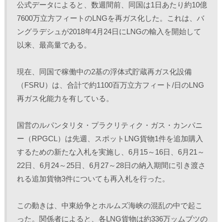
公式データによると、数週間前、同国は1日あたり約10億
7600万立方フィートのLNGを再ガス化した。これは、バ
ングラデシュが2018年4月24日にLNGの輸入を開始して
以来、最高量である。
現在、同国で稼働中の2基の浮体式貯蔵再ガス化設備
（FSRU）は、合計で約1100百万立方フィート/日のLNG
再ガス化能力を有している。
国営のルパンタリタ・プラクリティク・ガス・カンパニ
ー（RPGCL）は先週、スポットLNG貨物1件を追加購入
するための新たな入札を実施し、6月15～16日、6月21～
22日、6月24～25日、6月27～28日の納入期間に引き渡さ
れる追加貨物3件についても再入札を行った。
この動きは、中東紛争とホルムズ海峡の混乱の中で起こ
った。関係者によると、各LNG貨物は約336万ッムブツの