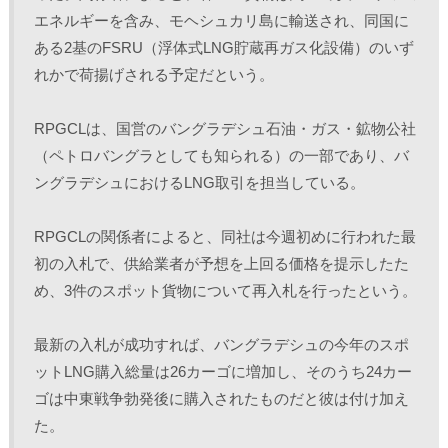
エネルギーを含み、モヘシュカリ島に輸送され、同国に
ある2基のFSRU（浮体式LNG貯蔵再ガス化設備）のいず
れかで荷揚げされる予定だという。
RPGCLは、国営のバングラデシュ石油・ガス・鉱物公社
（ペトロバングラとしても知られる）の一部であり、バ
ングラデシュにおけるLNG取引を担当している。
RPGCLの関係者によると、同社は今週初めに行われた最
初の入札で、供給業者が予想を上回る価格を提示したた
め、3件のスポット貨物について再入札を行ったという。
最新の入札が成功すれば、バングラデシュの今年のスポ
ットLNG購入総量は26カーゴに増加し、そのうち24カー
ゴは中東戦争勃発後に購入されたものだと彼は付け加え
た。