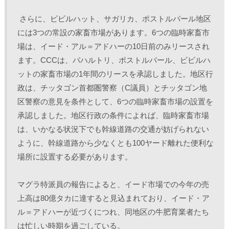
 さらに、ビビルハット、サガリカ、ポストルパール地区
には3つの常設の家畜市場があります。6つの臨時家畜市
場は、イード・アル＝アドハーの10日前のみリースされ
ます。CCCは、パハルトリ、ポストルパール、ビビルハ
ットの家畜市場の1年間のリースを承認しました。地区行
政は、チッタゴン首都圏警察（C議員）とチッタゴン地
区警察の意見を条件として、6つの臨時家畜市場の設置を
承認しました。地区行政の条件によれば、臨時家畜市場
は、いかなる状況下でも幹線道路の交通が妨げられない
ように、幹線道路から少なくとも100ヤード離れた便利な
場所に設置する必要があります。 
マグラ特派員の報告によると、イード市場での今年の売
上高は80億タカに達すると見込まれており、イード・ア
ル＝アドハーが近づくにつれ、同地区の牛肥育業者たち
は忙しい時期を過ごしている。