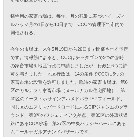
犠牲用の家畜市場は、毎年、月の観測に基づいて、ズィ
ルハッジ月の1日から10日まで、CCCの管理下で市内で
開催される。
今年の市場は、来年5月19日から28日まで開催される予定
です。情報筋によると、CCCはチッタゴンで9つの臨時
の家畜市場を地区行政に申請しましたが、行政は6つに許
可を与えました。地区行政は、14の条件でCCCに6つの
家畜市場の設置を許可しました。臨時の家畜市場は、第6
区のカルナフリ家畜市場（ヌールナガル住宅団地）、第
40区のイーストホサインアハメドパラTSPフィールド、
同じ区のムスリマバードロードにあるCIPジャシムのグラ
ウンド、第3区のワジェディア交差点、第39区の外環状道
路にあるCDA砂場、第37区の中央ハリシャハールにある
ムニールナガルアナンドバザールです。