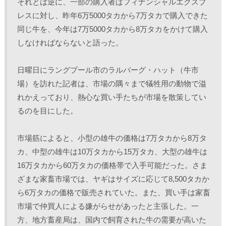
それとは逆に、一部の購入者はフィナンシャルエクスプ
レスに対し、昨年6万5000タカから7万タカで購入できた
同じ牛を、今年は7万5000タカから8万タカをかけて購入
しなければならないと語った。
日曜日にラングプール市のラルバーグ・ハット（牛市
場）を訪れた記者は、市場の隅々まで犠牲用の動物で溢
れかえっており、熱心な買い手たちが市場を散策してい
るのを目にした。 
市場筋によると、小型の雄牛の価格は7万タカから8万タ
カ、中型の雄牛は10万タカから15万タカ、大型の雄牛は
16万タカから60万タカの価格帯で入手可能だった。さま
ざまな家畜市場では、ヤギはサイズに応じて8,500タカか
ら6万タカの価格で販売されていた。また、買い手は家畜
市場で仲買人による嫌がらせがあったと主張した。一
方、地方畜産局は、国内で飼育された牛の需要が高いた