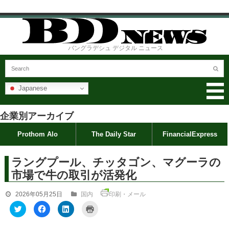
バングラデシュ デジタル ニュース
Japanese
企業別アーカイブ
Prothom Alo
The Daily Star
FinancialExpress
ラングプール、チッタゴン、マグーラの
市場で牛の取引が活発化
2026年05月25日
国内
印刷・メール
ク
F
ク
ク
リ
a
リ
リ
ッ
c
ッ
ッ
ク
e
ク
ク