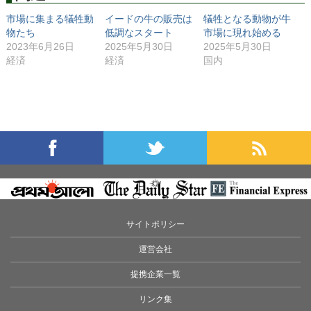
市場に集まる犠牲動
イードの牛の販売は
犠牲となる動物が牛
物たち
低調なスタート
市場に現れ始める
2023年6月26日
2025年5月30日
2025年5月30日
経済
経済
国内
サイトポリシー
運営会社
提携企業一覧
リンク集