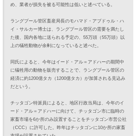
め、業者が損失を被る可能性は低いと述べている。
ラングプール管区畜産局長のモハマド・アブドゥル・ハ
イ・サルカー博士は、ラングプール管区の需要を満たし
た後、国内各地に送られる予定の、55万頭（55万頭）以
上の犠牲動物が余剰になっていると述べた。 
同氏によると、今年はイード・アル＝アドハーの期間中
に犠牲用の動物を販売することで、ラングプール管区の
経済に約1200億タカ（1200億タカ）が加算される見込み
だという。 
チッタゴン特派員によると、地区行政当局は、今年のイ
ード・アル＝アドハーに向けて、チッタゴン市に臨時の
家畜市場を6か所のみ設置することをチッタゴン市営公社
（CCC）に許可した。昨年はチッタゴンに10か所の家畜
市場が設置されていた。