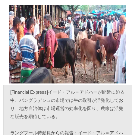
し
b
し
し
て
o
て
て
T
o
L
印
w
k
i
刷
i
で
n
(
t
共
k
新
t
有
e
し
e
す
d
い
r
る
I
ウ
で
に
n
ィ
共
は
で
ン
有
ク
共
ド
(
リ
有
ウ
新
ッ
(
で
し
ク
新
開
い
し
し
き
ウ
て
い
ま
ィ
く
ウ
す
ン
だ
ィ
)
ド
さ
ン
ウ
い
ド
で
(
ウ
開
新
で
き
し
開
ま
い
き
[Financial Express]イード・アル＝アドハーが間近に迫る
す
ウ
ま
)
ィ
す
ン
)
中、バングラデシュの市場では牛の取引が活発化してお
ド
ウ
り、地方自治体は市場運営の効率化を図り、農家は活発
で
開
な販売を期待している。 
き
ま
す
)
ラングプール特派員からの報告：イード・アル＝アドハ