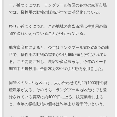
ーが近づくにつれ、ラングプール管区の各地の家畜市場
では、犠牲用の動物の販売がすでに活発化している。 
祭りが近づくにつれ、この地域の家畜市場は生贄用の動
物で溢れかえっていることが分かっている。
地方畜産局によると、今年はラングプール管区の8つの地
区で、犠牲用の動物の需要が14万6657頭と推定されてい
る。この需要に対し、農家や畜産農家は、今年のイード
期間中の屠殺用に合計20万23067頭の動物を用意した。 
同管区の8つの地区には、大小合わせて約2万1000軒の畜
産農家がある。そのうち、ラングプール地区だけでも登
録されている農家は約4000軒に上る。販売業者による
と、今年の犠牲動物の価格は昨年より若干低いという。