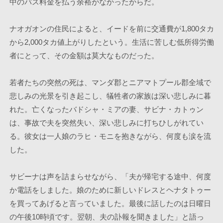
中のバス料金を払う余裕がなかったからだ。
ナオガオンの住民によると、イードを前に交通費が1,800タカ
から2,000タカ値上がりしたという。生活に苦しむ低所得労働
者にとって、その金額は莫大なものだった。
若者たちの突然の死は、マンダ郡とニアマトプール郡全域で
悲しみの光景を引き起こし、犠牲者の家族は深い悲しみに暮
れた。亡くなったバドシャ・ミアの妻、サビナ・カトゥン
は、事故で夫を突然失い、深い悲しみに打ちひしがれてい
る。彼女は一人娘のラヒ・モニを抱きながら、何度も涙を流
した。
サビーナは声を詰まらせながら、「夫が帰宅する途中、何度
か電話をしました。娘のために新しいドレスとヘナタトゥー
を買ってあげると言っていました。最後に話したのは日曜日
の午後10時頃です。翌朝、夫の訃報を聞きました」と語っ