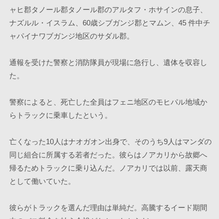
ャヒ郡タノール郡タノール郡のアルタフ・ホサインの息子、
ナズルル・イスラム、60歳シブガンジ郡とマムン、45 件中チ
ャパイナワブガンジ地区のサダル郡。
通報を受けた警察と消防隊員が現場に急行し、遺体を収容し
た。
警察によると、死亡した全員はフェニ地区のモヒパル地域か
らトラックに乗車したという。
亡くなった10人はナオガオン出身で、そのうち9人はマンダの
同じ組合に所属する若者だった。彼らはノアカリから故郷へ
帰るためトラックに乗り込んだ。ノアカリでは以前、露天商
として働いていた。
彼らがトラックを選んだ理由は単純だ。高騰するイード期間