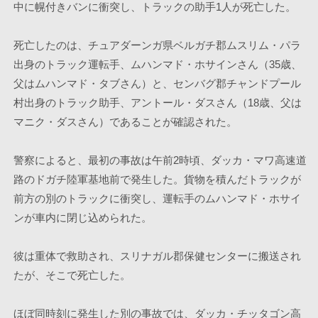
中に幌付きバンに衝突し、トラックの助手1人が死亡した。
死亡したのは、チュアダーンガ県ベルガチ郡ムスリム・パラ
出身のトラック運転手、ムハンマド・ホサインさん（35歳、
父はムハンマド・タブさん）と、センバグ郡チャンドプール
村出身のトラック助手、アントール・ダスさん（18歳、父は
マニク・ダスさん）であることが確認された。
警察によると、最初の事故は午前2時頃、ダッカ・マワ高速道
路のドガチ陸軍基地前で発生した。貨物を積んだトラックが
前方の別のトラックに衝突し、運転手のムハンマド・ホサイ
ンが車内に閉じ込められた。
彼は重体で救助され、スリナガル郡保健センターに搬送され
たが、そこで死亡した。
ほぼ同時刻に発生した別の事故では、ダッカ・チッタゴン高