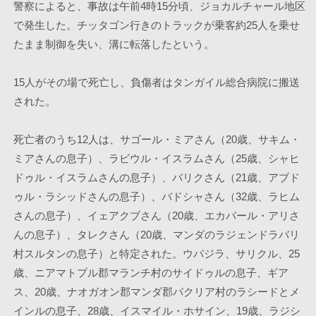
警察によると、事故は午前4時15分頃、ジョカルチャール地区
で発生した。チッタゴン行きのトラックが乗客約25人を乗せ
たまま制御を失い、溝に転落したという。 
15人がその場で死亡し、負傷者はタンガイル総合病院に搬送
された。
死亡者のうち12人は、サゴール・ミアさん（20歳、サキム・
ミアさんの息子）、ラビウル・イスラムさん（25歳、シャヒ
ドゥル・イスラムさんの息子）、バリクさん（21歳、アブド
ゥル・ラシッドさんの息子）、バドシャさん（32歳、ラヒム
さんの息子）、イェアクブさん（20歳、エカバール・アリさ
んの息子）、タレクさん（20歳、マンダのラジェンドラバリ
村スルタンの息子）と特定された。ウパジラ、サリクル、25
歳、ニアマトプル郡マランチ村のサイドゥルの息子、ギア
ス、20歳、ナオガオン郡マンダ郡パクリア村のラシードとメ
インルの息子、28歳、イスマイル・ホサイン、19歳、ラジシ