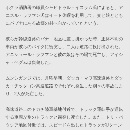
ボグラ消防署の職員シャヒドゥル・イスラム氏によると、ア
ニスル・ラフマン氏はイード休暇を利用して、妻と娘ととも
にパブナにある故郷の村へ向かっていたという。
彼らが幹線道路のバナニ地区に差し掛かった時、正体不明の
車両が彼らのバイクに衝突し、二人は道路に投げ出された。
アニシュール・ラフマンと彼の娘はその場で死亡し、アイシ
ャ・ベグムは負傷した。
ムンシガンジでは、月曜早朝、ダッカ・マワ高速道路とダッ
カ・チッタゴン高速道路でそれぞれ発生した別々の事故によ
り、2人が死亡した。 
高速道路上のドガチ陸軍基地付近で、トラック運転手が運転
する車両が別のトラックと衝突し死亡した。また、ドリ・バ
ウシア地区付近では、スピードを出したトラックがUターン