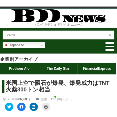
バングラデシュ デジタル ニュース
Japanese
企業別アーカイブ
Prothom Alo
The Daily Star
FinancialExpress
米国上空で隕石が爆発、爆発威力はTNT
火薬300トン相当
2026年06月01日
国際
印刷・メール
ク
F
ク
ク
リ
a
リ
リ
ッ
c
ッ
ッ
ク
e
ク
ク