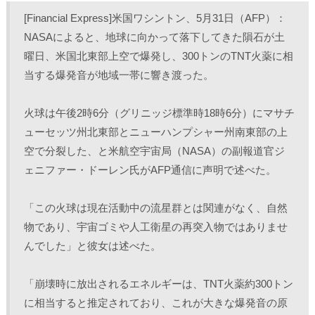
し
b
し
し
て
o
て
て
[Financial Express]米国ワシントン、5月31日（AFP）：
T
o
L
印
w
k
i
刷
NASAによると、地球に向かって落下してきた隕石が土
i
で
n
(
t
共
k
新
曜日、米国北東部上空で爆発し、300トンのTNT火薬に相
t
有
e
し
e
す
d
い
r
る
I
ウ
当する爆発音が地域一帯に響き渡った。
で
に
n
ィ
共
は
で
ン
有
ク
共
ド
(
リ
有
ウ
火球は午後2時6分（グリニッジ標準時18時6分）にマサチ
新
ッ
(
で
し
ク
新
開
ューセッツ州北東部とニューハンプシャー州南東部の上
い
し
し
き
ウ
て
い
ま
ィ
く
ウ
す
空で分裂した、と米航空宇宙局（NASA）の副報道官ジ
ン
だ
ィ
)
ド
さ
ン
ェニファー・ドーレン氏がAFP通信に声明で述べた。
ウ
い
ド
で
(
ウ
開
新
で
き
し
開
「この火球は現在活動中の流星群とは関連がなく、自然
ま
い
き
す
ウ
ま
)
ィ
す
物であり、宇宙ゴミや人工衛星の再突入物ではありませ
ン
)
ド
んでした」と彼女は述べた。
ウ
で
開
き
「崩壊時に放出されるエネルギーは、TNT火薬約300トン
ま
す
)
に相当すると推定されており、これが大きな爆発音の原