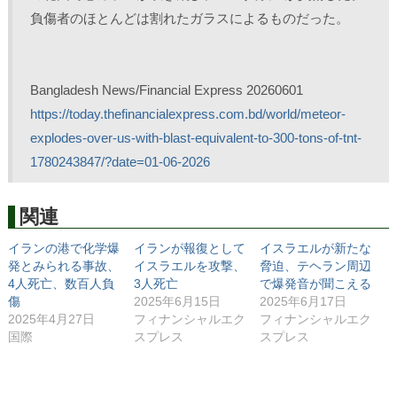
負傷者のほとんどは割れたガラスによるものだった。
Bangladesh News/Financial Express 20260601
https://today.thefinancialexpress.com.bd/world/meteor-
explodes-over-us-with-blast-equivalent-to-300-tons-of-tnt-
1780243847/?date=01-06-2026
関連
イランの港で化学爆
イランが報復として
イスラエルが新たな
発とみられる事故、
イスラエルを攻撃、
脅迫、テヘラン周辺
4人死亡、数百人負
3人死亡
で爆発音が聞こえる
傷
2025年6月15日
2025年6月17日
2025年4月27日
フィナンシャルエク
フィナンシャルエク
国際
スプレス
スプレス